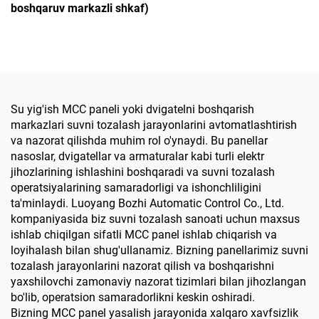
boshqaruv markazli shkaf)
Su yig'ish MCC paneli yoki dvigatelni boshqarish
markazlari suvni tozalash jarayonlarini avtomatlashtirish
va nazorat qilishda muhim rol o'ynaydi. Bu panellar
nasoslar, dvigatellar va armaturalar kabi turli elektr
jihozlarining ishlashini boshqaradi va suvni tozalash
operatsiyalarining samaradorligi va ishonchliligini
ta'minlaydi. Luoyang Bozhi Automatic Control Co., Ltd.
kompaniyasida biz suvni tozalash sanoati uchun maxsus
ishlab chiqilgan sifatli MCC panel ishlab chiqarish va
loyihalash bilan shug'ullanamiz. Bizning panellarimiz suvni
tozalash jarayonlarini nazorat qilish va boshqarishni
yaxshilovchi zamonaviy nazorat tizimlari bilan jihozlangan
bo'lib, operatsion samaradorlikni keskin oshiradi.
Bizning MCC panel yasalish jarayonida xalqaro xavfsizlik