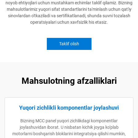
noyob ehtiyojlari uchun mustahkam echimlar taklif qilamiz. Bizning
mahsulotlarimiz yuqori sifat standartlarini ta'minlash uchun qat'iy
sinovlardan o'tkaziladi va sertifikatlanadi, shunda suvni tozalash
operatsiyalari uchun xavfsizlik his etasiz.
Taklif olish
Mahsulotning afzalliklari
Yuqori zichlikli komponentlar joylashuvi
Bizning MCC panel yuqori zichlikdagi komponentlar
joylashuvidan iborat. U nisbatan kichik joyga ko'plab
motorlarni boshqarish bloklarini integratsiya qilishi mumkin,