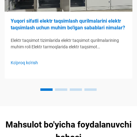
Yuqori sifatli elektr taqsimlash qurilmalarini elektr
taqsimlash uchun muhim bo'lgan sabablari nimalar?
Elektr taqsimot tizimlarida elektr taqsimot qurilmalarining
muhim roli Elektr tarmoqlarida elektr taqsimot
qurilmalarining funktsiyasini tushunish Elektr taqsimot
qurilmalari elektr taqsimot tizimlarining boshqaruv markazi
Ko'proq ko'rish
kabi xizmat qiladi, elektr zanjirlarini nazorat qilish, himoya
qilish orqali boshqaradi...
Mahsulot bo'yicha foydalanuvchi