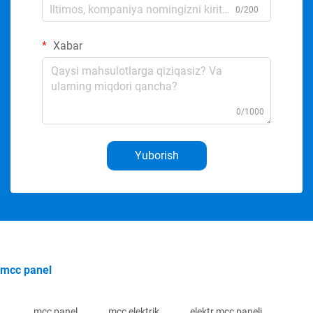
0/200
Xabar
0/1000
Yuborish
mcc panel
mcc panel
mcc elektrik
elektr mcc paneli