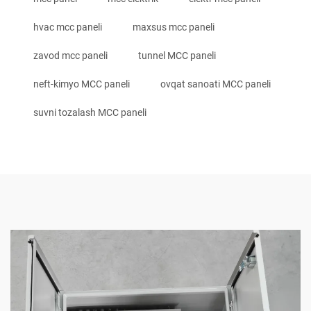
hvac mcc paneli
maxsus mcc paneli
zavod mcc paneli
tunnel MCC paneli
neft-kimyo MCC paneli
ovqat sanoati MCC paneli
suvni tozalash MCC paneli