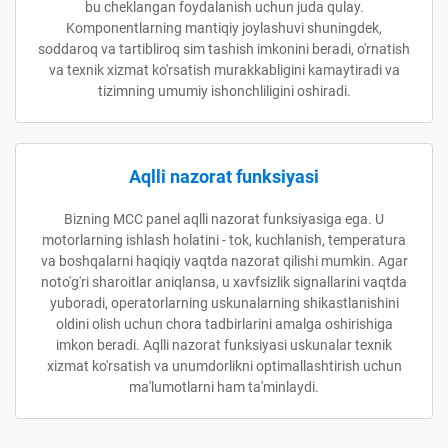
bu cheklangan foydalanish uchun juda qulay.
Komponentlarning mantiqiy joylashuvi shuningdek,
soddaroq va tartibliroq sim tashish imkonini beradi, o'rnatish
va texnik xizmat ko'rsatish murakkabligini kamaytiradi va
tizimning umumiy ishonchliligini oshiradi.
Aqlli nazorat funksiyasi
Bizning MCC panel aqlli nazorat funksiyasiga ega. U
motorlarning ishlash holatini - tok, kuchlanish, temperatura
va boshqalarni haqiqiy vaqtda nazorat qilishi mumkin. Agar
noto'g'ri sharoitlar aniqlansa, u xavfsizlik signallarini vaqtda
yuboradi, operatorlarning uskunalarning shikastlanishini
oldini olish uchun chora tadbirlarini amalga oshirishiga
imkon beradi. Aqlli nazorat funksiyasi uskunalar texnik
xizmat ko'rsatish va unumdorlikni optimallashtirish uchun
ma'lumotlarni ham ta'minlaydi.