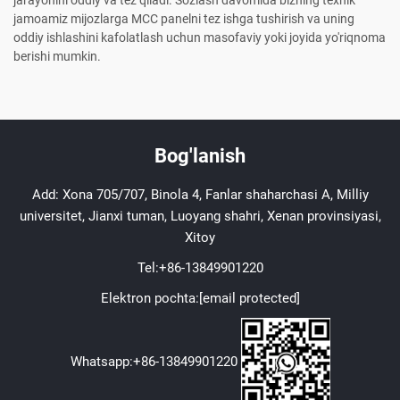
jarayonini oddiy va tez qiladi. Sozlash davomida bizning texnik
jamoamiz mijozlarga MCC panelni tez ishga tushirish va uning
oddiy ishlashini kafolatlash uchun masofaviy yoki joyida yo'riqnoma
berishi mumkin.
Bog'lanish
Add: Xona 705/707, Binola 4, Fanlar shaharchasi A, Milliy
universitet, Jianxi tuman, Luoyang shahri, Xenan provinsiyasi,
Xitoy
Tel:
+86-13849901220
Elektron pochta:
[email protected]
Whatsapp:
+86-13849901220