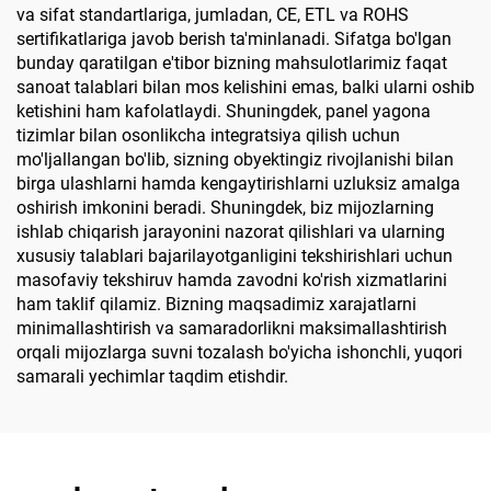
va sifat standartlariga, jumladan, CE, ETL va ROHS
sertifikatlariga javob berish ta'minlanadi. Sifatga bo'lgan
bunday qaratilgan e'tibor bizning mahsulotlarimiz faqat
sanoat talablari bilan mos kelishini emas, balki ularni oshib
ketishini ham kafolatlaydi. Shuningdek, panel yagona
tizimlar bilan osonlikcha integratsiya qilish uchun
mo'ljallangan bo'lib, sizning obyektingiz rivojlanishi bilan
birga ulashlarni hamda kengaytirishlarni uzluksiz amalga
oshirish imkonini beradi. Shuningdek, biz mijozlarning
ishlab chiqarish jarayonini nazorat qilishlari va ularning
xususiy talablari bajarilayotganligini tekshirishlari uchun
masofaviy tekshiruv hamda zavodni ko'rish xizmatlarini
ham taklif qilamiz. Bizning maqsadimiz xarajatlarni
minimallashtirish va samaradorlikni maksimallashtirish
orqali mijozlarga suvni tozalash bo'yicha ishonchli, yuqori
samarali yechimlar taqdim etishdir.