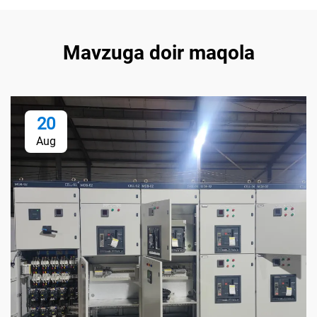
Mavzuga doir maqola
20
Aug