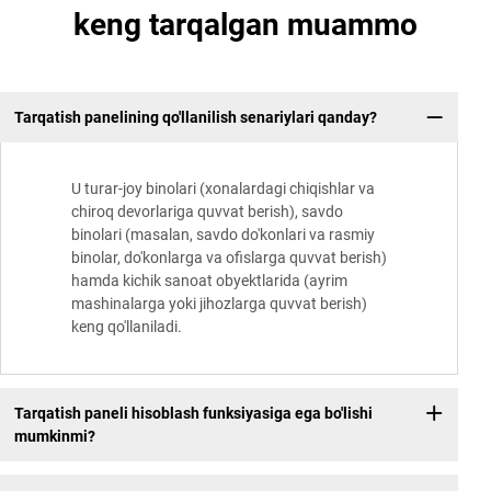
keng tarqalgan muammo
Tarqatish panelining qo'llanilish senariylari qanday?
U turar-joy binolari (xonalardagi chiqishlar va
chiroq devorlariga quvvat berish), savdo
binolari (masalan, savdo do'konlari va rasmiy
binolar, do'konlarga va ofislarga quvvat berish)
hamda kichik sanoat obyektlarida (ayrim
mashinalarga yoki jihozlarga quvvat berish)
keng qo'llaniladi.
Tarqatish paneli hisoblash funksiyasiga ega bo'lishi
mumkinmi?