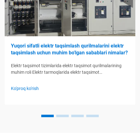
Yuqori sifatli elektr taqsimlash qurilmalarini elektr
taqsimlash uchun muhim bo'lgan sabablari nimalar?
Elektr taqsimot tizimlarida elektr taqsimot qurilmalarining
muhim roli Elektr tarmoqlarida elektr taqsimot
qurilmalarining funktsiyasini tushunish Elektr taqsimot
qurilmalari elektr taqsimot tizimlarining boshqaruv markazi
Ko'proq ko'rish
kabi xizmat qiladi, elektr zanjirlarini nazorat qilish, himoya
qilish orqali boshqaradi...