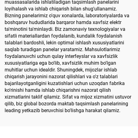
muassasalarida ishlatiladigan taqsimlash panelarini
loyihalash va ishlab chiqarish bilan shug'ullanamiz.
Bizning panelarimiz o'quv xonalarda, laboratoriyalarda va
boshqaruv hududlarida barqaror hamda xavfsiz elektr
ta'minotini ta'minlaydi. Biz zamonaviy texnologiyalar va
sifatli materiallardan foydalanib, kundalik foydalanish
talablari bardoshli, lekin optimal ishlash xususiyatlarini
saqlab turadigan panelar yaratamiz. Mahsulotlarimiz
foydalanuvchi uchun qulay interfeyslar va xavfsizlik
xususiyatlariga ega bo'lib, xavfsizlik muhim bo'lgan
muhitlar uchun idealdir. Shuningdek, mijozlar ishlab
chiqarish jarayonini nazorat qilishlari va o'z talablari
bajarilayotganligini kuzatishlari uchun uzoqdan fabrika
ko'rinishi hamda ishlab chiqarishni nazorat qilish
xizmatlarini taklif qilamiz. Sifat va mijoz xizmatini ustuvor
qilib, biz global bozorda maktab taqsimlash panelarining
leading yetkazib beruvchisi bo'lishga harakat qilamiz.