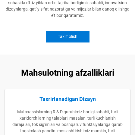
sohasida o'ttiz yildan ortiq tajriba borligimiz sababli, innovatsion
dizaynlarga, qat'iy sifat nazoratiga va mijozlar bilan qanoq qilishga
e'tibor qaratamiz.
Taklif olish
Mahsulotning afzalliklari
Taxrirlanadigan Dizayn
Mutaxassislarning R & D guruhimiz borligi sababli, turli
xaridorchilarning talablari, masalan, turli kuchlanish
darajalari, tok sig'imlari va boshqaruv funktsiyalariga qarab
taqsimlash panelini moslashtirishimiz mumkin, turli