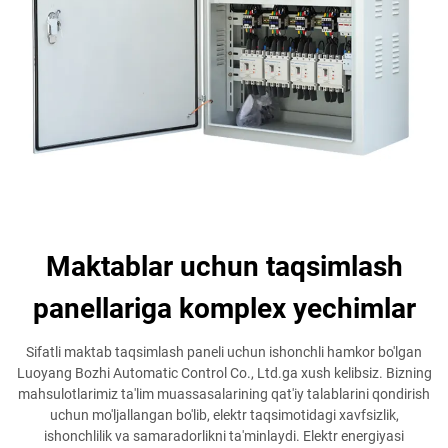
Maktablar uchun taqsimlash
panellariga komplex yechimlar
Sifatli maktab taqsimlash paneli uchun ishonchli hamkor bo'lgan
Luoyang Bozhi Automatic Control Co., Ltd.ga xush kelibsiz. Bizning
mahsulotlarimiz ta'lim muassasalarining qat'iy talablarini qondirish
uchun mo'ljallangan bo'lib, elektr taqsimotidagi xavfsizlik,
ishonchlilik va samaradorlikni ta'minlaydi. Elektr energiyasi