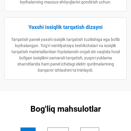
loyihalarning maxsus ehtiyojlarini qondirish uchun.
Yaxshi issiqlik tarqatish dizayni
Tarqatish paneli yaxshi issiqlik tarqatish tuzilishiga ega bo'lib
loyihalangan. To'g'ri ventilyatsiya teshikchalari va issiqlik
tarqatish materiallaridan foydalanish orqali ish vaqtida hosil
bo'lgan issiqlikni samarali tarqatish, yuqori yuklama
sharoitlarida ham panel ichidagi elektr qurilmalarining
barqaror ishlashini ta'minlaydi.
Bog'liq mahsulotlar