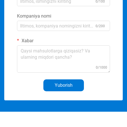
0/100
Kompaniya nomi
0/200
Xabar
0/1000
Yuborish