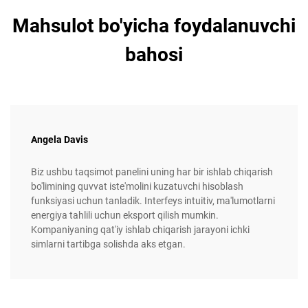
Mahsulot bo'yicha foydalanuvchi
bahosi
Angela Davis
Biz ushbu taqsimot panelini uning har bir ishlab chiqarish
bo'limining quvvat iste'molini kuzatuvchi hisoblash
funksiyasi uchun tanladik. Interfeys intuitiv, ma'lumotlarni
energiya tahlili uchun eksport qilish mumkin.
Kompaniyaning qat'iy ishlab chiqarish jarayoni ichki
simlarni tartibga solishda aks etgan.