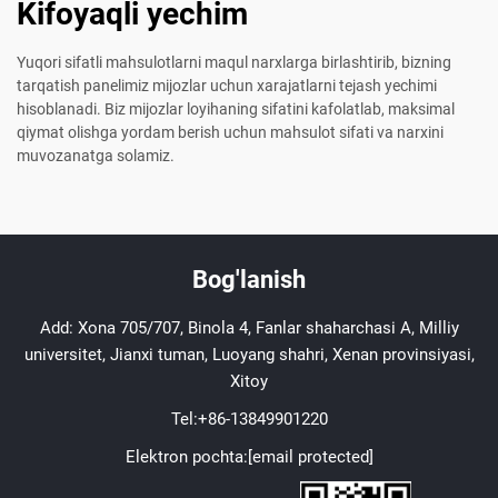
Kifoyaqli yechim
Yuqori sifatli mahsulotlarni maqul narxlarga birlashtirib, bizning
tarqatish panelimiz mijozlar uchun xarajatlarni tejash yechimi
hisoblanadi. Biz mijozlar loyihaning sifatini kafolatlab, maksimal
qiymat olishga yordam berish uchun mahsulot sifati va narxini
muvozanatga solamiz.
Bog'lanish
Add: Xona 705/707, Binola 4, Fanlar shaharchasi A, Milliy
universitet, Jianxi tuman, Luoyang shahri, Xenan provinsiyasi,
Xitoy
Tel:
+86-13849901220
Elektron pochta:
[email protected]