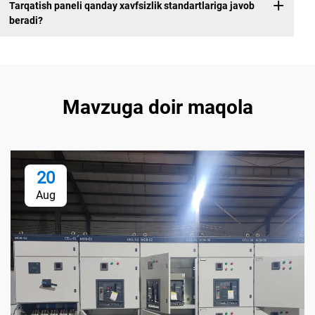
Tarqatish paneli qanday xavfsizlik standartlariga javob
beradi?
Mavzuga doir maqola
20
Aug