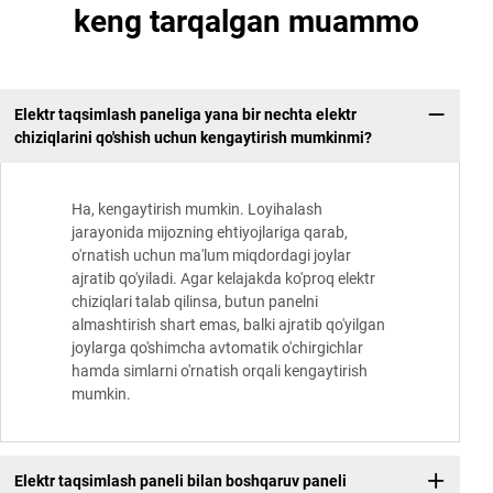
keng tarqalgan muammo
Elektr taqsimlash paneliga yana bir nechta elektr
chiziqlarini qo'shish uchun kengaytirish mumkinmi?
Ha, kengaytirish mumkin. Loyihalash
jarayonida mijozning ehtiyojlariga qarab,
o'rnatish uchun ma'lum miqdordagi joylar
ajratib qo'yiladi. Agar kelajakda ko'proq elektr
chiziqlari talab qilinsa, butun panelni
almashtirish shart emas, balki ajratib qo'yilgan
joylarga qo'shimcha avtomatik o'chirgichlar
hamda simlarni o'rnatish orqali kengaytirish
mumkin.
Elektr taqsimlash paneli bilan boshqaruv paneli