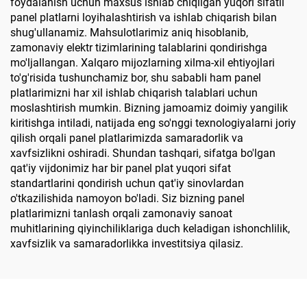
foydalanish uchun maxsus ishlab chiqilgan yuqori sifatli
panel platlarni loyihalashtirish va ishlab chiqarish bilan
shug'ullanamiz. Mahsulotlarimiz aniq hisoblanib,
zamonaviy elektr tizimlarining talablarini qondirishga
mo'ljallangan. Xalqaro mijozlarning xilma-xil ehtiyojlari
to'g'risida tushunchamiz bor, shu sababli ham panel
platlarimizni har xil ishlab chiqarish talablari uchun
moslashtirish mumkin. Bizning jamoamiz doimiy yangilik
kiritishga intiladi, natijada eng so'nggi texnologiyalarni joriy
qilish orqali panel platlarimizda samaradorlik va
xavfsizlikni oshiradi. Shundan tashqari, sifatga bo'lgan
qat'iy vijdonimiz har bir panel plat yuqori sifat
standartlarini qondirish uchun qat'iy sinovlardan
o'tkazilishida namoyon bo'ladi. Siz bizning panel
platlarimizni tanlash orqali zamonaviy sanoat
muhitlarining qiyinchiliklariga duch keladigan ishonchlilik,
xavfsizlik va samaradorlikka investitsiya qilasiz.