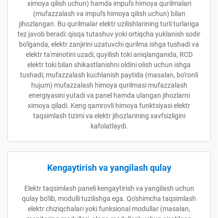
ximoya qilish uchun) hamda impul's himoya qurilmalari
(mufazzalash va impul's himoya qilish uchun) bilan
jihozlangan. Bu qurilmalar elektr uzilishlarining turli turlariga
tez javob beradi: qisqa tutashuv yoki ortiqcha yuklanish sodir
bo'lganda, elektr zanjirini uzatuvchi qurilma ishga tushadi va
elektr ta'minotini uzadi; quyilish toki aniqlanganida, RCD
elektr toki bilan shikastlanishni oldini olish uchun ishga
tushadi; mufazzalash kuchlanish paytida (masalan, bo'ronli
hujum) mufazzalash himoya qurilmasi mufazzalash
energiyasini yutadi va panel hamda ulangan jihozlarni
ximoya qiladi. Keng qamrovli himoya funktsiyasi elektr
taqsimlash tizimi va elektr jihozlarining xavfsizligini
kafolatlaydi.
Kengaytirish va yangilash qulay
Elektr taqsimlash paneli kengaytirish va yangilash uchun
qulay bo'lib, modulli tuzilishga ega. Qo'shimcha taqsimlash
elektr chiziqchalari yoki funksional modullar (masalan,