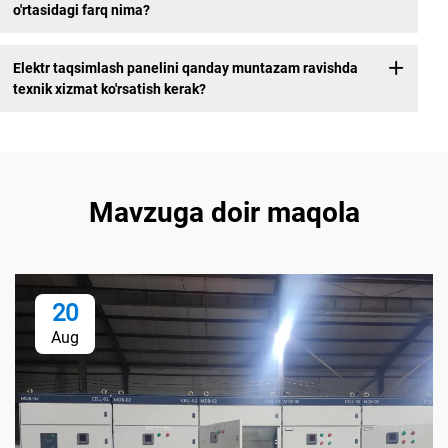
o'rtasidagi farq nima?
Elektr taqsimlash panelini qanday muntazam ravishda
texnik xizmat ko'rsatish kerak?
Mavzuga doir maqola
20
Aug