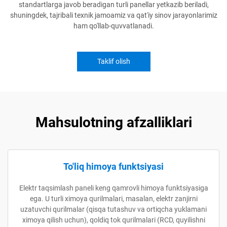
standartlarga javob beradigan turli panellar yetkazib beriladi,
shuningdek, tajribali texnik jamoamiz va qat'iy sinov jarayonlarimiz
ham qo'llab-quvvatlanadi.
Taklif olish
Mahsulotning afzalliklari
To'liq himoya funktsiyasi
Elektr taqsimlash paneli keng qamrovli himoya funktsiyasiga
ega. U turli ximoya qurilmalari, masalan, elektr zanjirni
uzatuvchi qurilmalar (qisqa tutashuv va ortiqcha yuklamani
ximoya qilish uchun), qoldiq tok qurilmalari (RCD, quyilishni