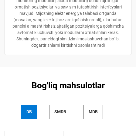
monitoring modullari, aloqa modullari) uchun ajratilgan
o'rnatish pozitsiyalari va sим sim tutashtirish interfeyslari
mavjud. Mijozning elektr energiya talabasi ortganda
(masalan, yangi elektr jihozlarni qo'shish orqali), ular butun
panelni almashtirishsiz ajratilgan pozitsiyalarga qo'shimcha
avtomatik uchuvchi yoki modullarni o'rnatishlari kerak.
Shuningdek, paneldagi sim tizimi moslashuvchan bo'lib,
o'zgartirishlarni kiritishni osonlashtiradi
Bog'liq mahsulotlar
DB
SMDB
MDB