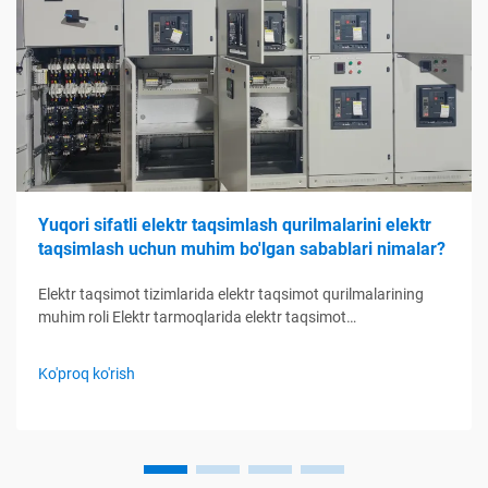
Yuqori sifatli elektr taqsimlash qurilmalarini elektr
taqsimlash uchun muhim bo'lgan sabablari nimalar?
Elektr taqsimot tizimlarida elektr taqsimot qurilmalarining
muhim roli Elektr tarmoqlarida elektr taqsimot
qurilmalarining funktsiyasini tushunish Elektr taqsimot
qurilmalari elektr taqsimot tizimlarining boshqaruv markazi
Ko'proq ko'rish
kabi xizmat qiladi, elektr zanjirlarini nazorat qilish, himoya
qilish orqali boshqaradi...