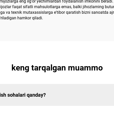
mijozlarga eng ilg'or yechimlardan foydalanish imkonini beradi.
ijozlar faqat sifatli mahsulotlarga emas, balki jihozlarning bu
iga va texnik mutaxassislarga e'tibor qaratish bizni sanoatda aj
'riladigan hamkor qiladi.
keng tarqalgan muammo
lish sohalari qanday?