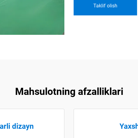
Taklif olish
Mahsulotning afzalliklari
arli dizayn
Yaxsh