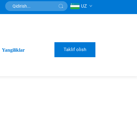
UZ
Taklif olish
Yangiliklar