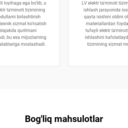
i loyihaga ega bo'lib, u
LV elektr ta'minoti tizi
tr ta'minoti tizimining
ishlash jarayonida iss
dullarni birlashtirish
qayta isishini oldini 
exnik xizmat ko'rsatish
materiallardan foyda
kelajakda qurilmani
tufayli elektr ta'mino
di, bu esa mijozlarning
ishlashini kafolatlayd
 talablariga moslashadi.
tizimining xizmat mu
Bog'liq mahsulotlar