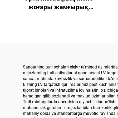
жоғары жамғырық
өңдеу құрылғылары
Sanoatning turli sohalari elektr ta'minoti tizimlari
mijozlarning turli ehtiyojlarini qondiruvchi LV tarq
sanoat muhitida xavfsizlik va samaradorlikni ta'min
Bizning LV tarqatish qurilmalarimiz past kuchlanish 
tijorat binolari va infratuzilma loyihalarini o'z ic
beradigan qilib sozlanadi va mavjud tizimlar bilan 
Turli mintaqalarda operatsion qiyinchiliklar bo'li
muhandislik guruhimiz mijozlar bilan hamkorlik qilib
mahalliy qoida va standartlarga muvofiq ravishda is