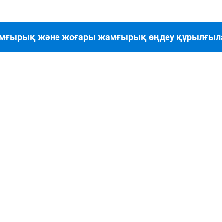
амғырық және жоғары жамғырық өңдеу құрылғы