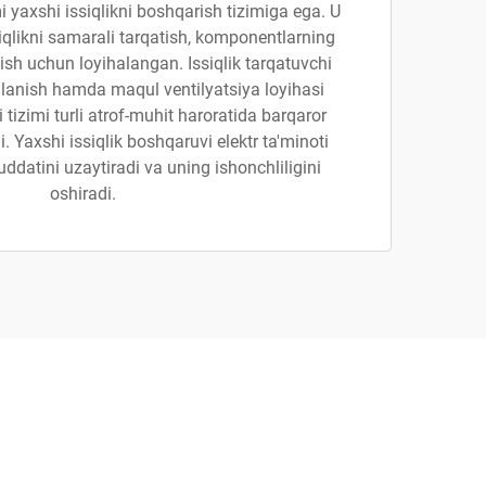
mi yaxshi issiqlikni boshqarish tizimiga ega. U
iqlikni samarali tarqatish, komponentlarning
olish uchun loyihalangan. Issiqlik tarqatuvchi
lanish hamda maqul ventilyatsiya loyihasi
ti tizimi turli atrof-muhit haroratida barqaror
i. Yaxshi issiqlik boshqaruvi elektr ta'minoti
ddatini uzaytiradi va uning ishonchliligini
oshiradi.