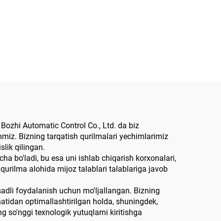
g Bozhi Automatic Control Co., Ltd. da biz
anmiz. Bizning tarqatish qurilmalari yechimlarimiz
lik qilingan.
ha bo'ladi, bu esa uni ishlab chiqarish korxonalari,
 qurilma alohida mijoz talablari talablariga javob
sadli foydalanish uchun mo'ljallangan. Bizning
ihatidan optimallashtirilgan holda, shuningdek,
 so'nggi texnologik yutuqlarni kiritishga