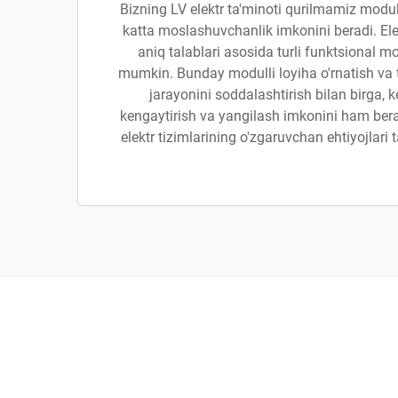
Bizning LV elektr ta'minoti qurilmamiz modull
katta moslashuvchanlik imkonini beradi. Elek
aniq talablari asosida turli funktsional mo
mumkin. Bunday modulli loyiha o'rnatish va t
jarayonini soddalashtirish bilan birga, 
kengaytirish va yangilash imkonini ham bera
elektr tizimlarining o'zgaruvchan ehtiyojlari