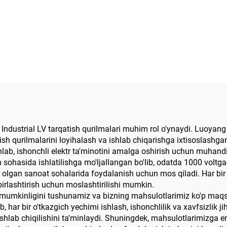
da Industrial LV tarqatish qurilmalari muhim rol o'ynaydi. Luoyan
atish qurilmalarini loyihalash va ishlab chiqarishga ixtisoslashg
lab, ishonchli elektr ta'minotini amalga oshirish uchun muhandis
sohasida ishlatilishga mo'ljallangan bo'lib, odatda 1000 voltgac
higa olgan sanoat sohalarida foydalanish uchun mos qiladi. Har bir
birlashtirish uchun moslashtirilishi mumkin.
shi mumkinligini tushunamiz va bizning mahsulotlarimiz ko'p maq
, har bir o'tkazgich yechimi ishlash, ishonchlilik va xavfsizlik j
hlab chiqilishini ta'minlaydi. Shuningdek, mahsulotlarimizga eng