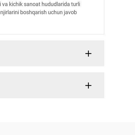
va kichik sanoat hududlarida turli
anjirlarini boshqarish uchun javob