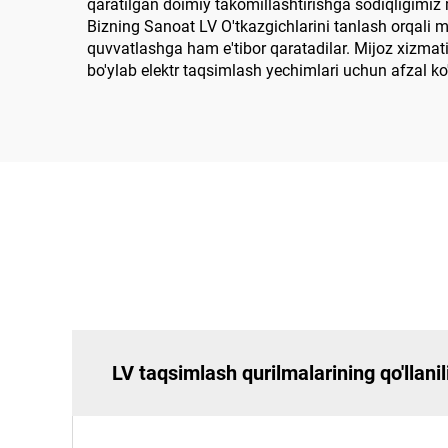
qaratilgan doimiy takomillashtirishga sodiqligimiz 
Bizning Sanoat LV O'tkazgichlarini tanlash orqali m
quvvatlashga ham e'tibor qaratadilar. Mijoz xizmat
bo'ylab elektr taqsimlash yechimlari uchun afzal ko
LV taqsimlash qurilmalarining qo'llani