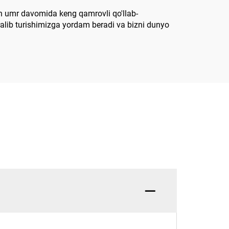
tun umr davomida keng qamrovli qo'llab-
ralib turishimizga yordam beradi va bizni dunyo