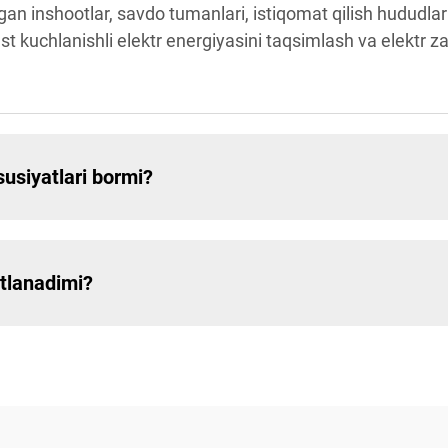
n inshootlar, savdo tumanlari, istiqomat qilish hududlari 
ast kuchlanishli elektr energiyasini taqsimlash va elektr z
usiyatlari bormi?
atlanadimi?