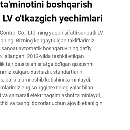
 ta'minotini boshqarish
 LV o'tkazgich yechimlari
trol Co., Ltd. ning yuqori sifatli sanoatli LV
ganing. Bizning kengaytirilgan takliflarimiz
a sanoat avtomatik boshqaruvining qat'iy
'ljallangan. 2013-yilda tashkil etilgan
k tajribasi bilan sifatga bo'lgan qiziqishni
rimiz xalqaro xavfsizlik standartlarini
, balki ularni oshib ketishini ta'minlaydi.
imlarimiz eng so'nggi texnologiyalar bilan
li va samarali elektr taqsimlashni ta'minlaydi,
chki va tashqi bozorlar uchun ajoyib ekanligini