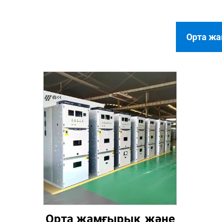
Ортa ж
Ортa жамғырық және