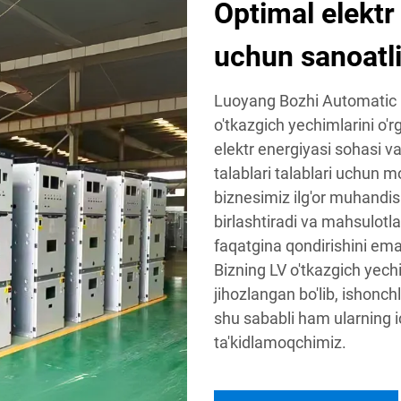
Optimal elektr
uchun sanoatli
Luoyang Bozhi Automatic Con
o'tkazgich yechimlarini o'r
elektr energiyasi sohasi v
talablari talablari uchun mo
biznesimiz ilg'or muhandisli
birlashtiradi va mahsulotla
faqatgina qondirishini emas
Bizning LV o'tkazgich yech
jihozlangan bo'lib, ishonch
shu sababli ham ularning i
ta'kidlamoqchimiz.