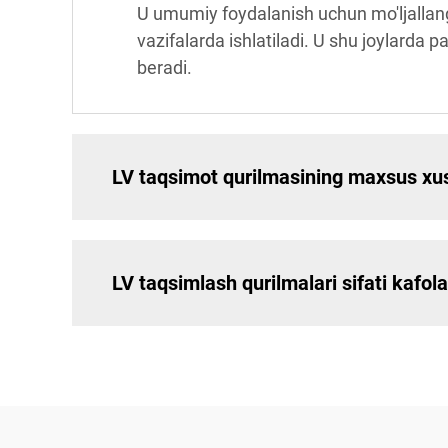
U umumiy foydalanish uchun mo'ljallanga
vazifalarda ishlatiladi. U shu joylarda p
beradi.
LV taqsimot qurilmasining maxsus xus
LV taqsimlash qurilmalari sifati kafol