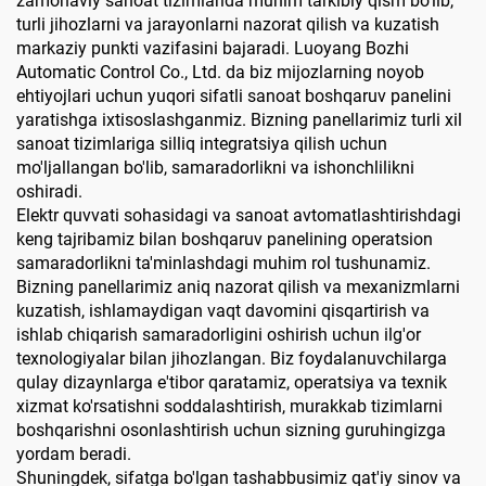
zamonaviy sanoat tizimlarida muhim tarkibiy qism bo'lib,
turli jihozlarni va jarayonlarni nazorat qilish va kuzatish
markaziy punkti vazifasini bajaradi. Luoyang Bozhi
Automatic Control Co., Ltd. da biz mijozlarning noyob
ehtiyojlari uchun yuqori sifatli sanoat boshqaruv panelini
yaratishga ixtisoslashganmiz. Bizning panellarimiz turli xil
sanoat tizimlariga silliq integratsiya qilish uchun
mo'ljallangan bo'lib, samaradorlikni va ishonchlilikni
oshiradi.
Elektr quvvati sohasidagi va sanoat avtomatlashtirishdagi
keng tajribamiz bilan boshqaruv panelining operatsion
samaradorlikni ta'minlashdagi muhim rol tushunamiz.
Bizning panellarimiz aniq nazorat qilish va mexanizmlarni
kuzatish, ishlamaydigan vaqt davomini qisqartirish va
ishlab chiqarish samaradorligini oshirish uchun ilg'or
texnologiyalar bilan jihozlangan. Biz foydalanuvchilarga
qulay dizaynlarga e'tibor qaratamiz, operatsiya va texnik
xizmat ko'rsatishni soddalashtirish, murakkab tizimlarni
boshqarishni osonlashtirish uchun sizning guruhingizga
yordam beradi.
Shuningdek, sifatga bo'lgan tashabbusimiz qat'iy sinov va