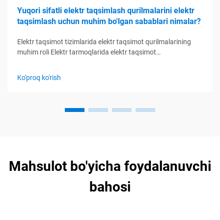
Yuqori sifatli elektr taqsimlash qurilmalarini elektr
taqsimlash uchun muhim bo'lgan sabablari nimalar?
Elektr taqsimot tizimlarida elektr taqsimot qurilmalarining
muhim roli Elektr tarmoqlarida elektr taqsimot
qurilmalarining funktsiyasini tushunish Elektr taqsimot
qurilmalari elektr taqsimot tizimlarining boshqaruv markazi
Ko'proq ko'rish
kabi xizmat qiladi, elektr zanjirlarini nazorat qilish, himoya
qilish orqali boshqaradi...
Mahsulot bo'yicha foydalanuvchi
bahosi