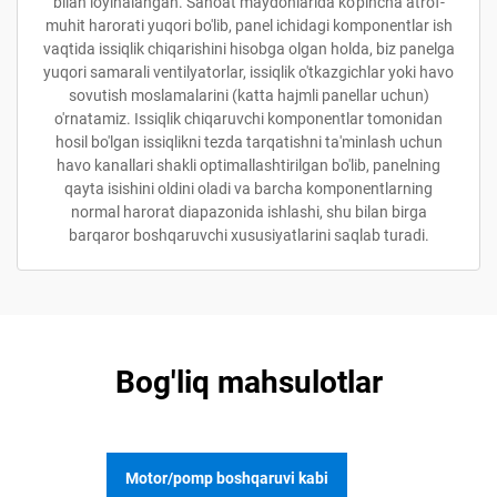
bilan loyihalangan. Sanoat maydonlarida ko'pincha atrof-
muhit harorati yuqori bo'lib, panel ichidagi komponentlar ish
vaqtida issiqlik chiqarishini hisobga olgan holda, biz panelga
yuqori samarali ventilyatorlar, issiqlik o'tkazgichlar yoki havo
sovutish moslamalarini (katta hajmli panellar uchun)
o'rnatamiz. Issiqlik chiqaruvchi komponentlar tomonidan
hosil bo'lgan issiqlikni tezda tarqatishni ta'minlash uchun
havo kanallari shakli optimallashtirilgan bo'lib, panelning
qayta isishini oldini oladi va barcha komponentlarning
normal harorat diapazonida ishlashi, shu bilan birga
barqaror boshqaruvchi xususiyatlarini saqlab turadi.
Bog'liq mahsulotlar
Motor/pomp boshqaruvi kabi