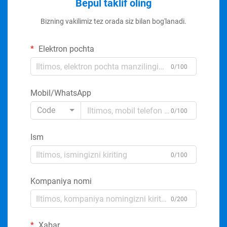
Bepul taklif oling
Bizning vakilimiz tez orada siz bilan bog'lanadi.
Elektron pochta
0/100
Mobil/WhatsApp
Code
0/100
Ism
0/100
Kompaniya nomi
0/200
Xabar