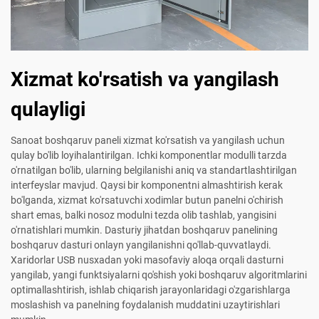
Xizmat ko'rsatish va yangilash
qulayligi
Sanoat boshqaruv paneli xizmat ko'rsatish va yangilash uchun
qulay bo'lib loyihalantirilgan. Ichki komponentlar modulli tarzda
o'rnatilgan bo'lib, ularning belgilanishi aniq va standartlashtirilgan
interfeyslar mavjud. Qaysi bir komponentni almashtirish kerak
bo'lganda, xizmat ko'rsatuvchi xodimlar butun panelni o'chirish
shart emas, balki nosoz modulni tezda olib tashlab, yangisini
o'rnatishlari mumkin. Dasturiy jihatdan boshqaruv panelining
boshqaruv dasturi onlayn yangilanishni qo'llab-quvvatlaydi.
Xaridorlar USB nusxadan yoki masofaviy aloqa orqali dasturni
yangilab, yangi funktsiyalarni qo'shish yoki boshqaruv algoritmlarini
optimallashtirish, ishlab chiqarish jarayonlaridagi o'zgarishlarga
moslashish va panelning foydalanish muddatini uzaytirishlari