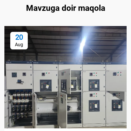
Mavzuga doir maqola
20
Aug