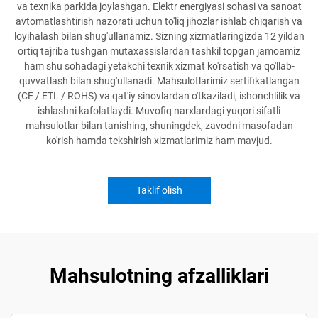
va texnika parkida joylashgan. Elektr energiyasi sohasi va sanoat
avtomatlashtirish nazorati uchun to'liq jihozlar ishlab chiqarish va
loyihalash bilan shug'ullanamiz. Sizning xizmatlaringizda 12 yildan
ortiq tajriba tushgan mutaxassislardan tashkil topgan jamoamiz
ham shu sohadagi yetakchi texnik xizmat ko'rsatish va qo'llab-
quvvatlash bilan shug'ullanadi. Mahsulotlarimiz sertifikatlangan
(CE / ETL / ROHS) va qat'iy sinovlardan o'tkaziladi, ishonchlilik va
ishlashni kafolatlaydi. Muvofiq narxlardagi yuqori sifatli
mahsulotlar bilan tanishing, shuningdek, zavodni masofadan
ko'rish hamda tekshirish xizmatlarimiz ham mavjud.
Taklif olish
Mahsulotning afzalliklari