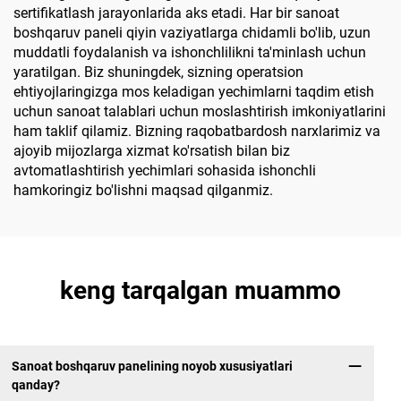
sertifikatlash jarayonlarida aks etadi. Har bir sanoat
boshqaruv paneli qiyin vaziyatlarga chidamli bo'lib, uzun
muddatli foydalanish va ishonchlilikni ta'minlash uchun
yaratilgan. Biz shuningdek, sizning operatsion
ehtiyojlaringizga mos keladigan yechimlarni taqdim etish
uchun sanoat talablari uchun moslashtirish imkoniyatlarini
ham taklif qilamiz. Bizning raqobatbardosh narxlarimiz va
ajoyib mijozlarga xizmat ko'rsatish bilan biz
avtomatlashtirish yechimlari sohasida ishonchli
hamkoringiz bo'lishni maqsad qilganmiz.
keng tarqalgan muammo
Sanoat boshqaruv panelining noyob xususiyatlari
qanday?