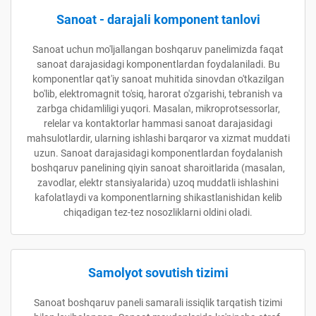
Sanoat - darajali komponent tanlovi
Sanoat uchun mo'ljallangan boshqaruv panelimizda faqat
sanoat darajasidagi komponentlardan foydalaniladi. Bu
komponentlar qat'iy sanoat muhitida sinovdan o'tkazilgan
bo'lib, elektromagnit to'siq, harorat o'zgarishi, tebranish va
zarbga chidamliligi yuqori. Masalan, mikroprotsessorlar,
relelar va kontaktorlar hammasi sanoat darajasidagi
mahsulotlardir, ularning ishlashi barqaror va xizmat muddati
uzun. Sanoat darajasidagi komponentlardan foydalanish
boshqaruv panelining qiyin sanoat sharoitlarida (masalan,
zavodlar, elektr stansiyalarida) uzoq muddatli ishlashini
kafolatlaydi va komponentlarning shikastlanishidan kelib
chiqadigan tez-tez nosozliklarni oldini oladi.
Samolyot sovutish tizimi
Sanoat boshqaruv paneli samarali issiqlik tarqatish tizimi