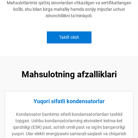
Mahsulotlarimiz qattiq sinovlardan o'tkazilgan va sertifikatlangan
bo'lib, shu bilan birga mahalliy hamda xorijiy mijozlar uchun
ishonchlilikni ta'minlaydi.
Taklif olish
Mahsulotning afzalliklari
Yuqori sifatli kondensatorlar
Kondansator bankimiz sifatli kondansatorlardan tashkil
topgan. Ushbu kondansatorlarning ekvivalent ketma-ket
qarshiligi (ESR) past, so'rish omili past va sig'im barqarorligi
yuqori. Ular elektr energiyasini samarali saqlash va chiqarish