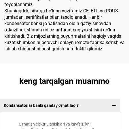
foydalanamiz.
Shuningdek, sifatga bo'lgan vazifamiz CE, ETL va ROHS
jumladan, sertifikatlar bilan tasdiqlanadi. Har bir
kondensator banki jo'natishdan oldin qat'iy sinovdan
o'tkaziladi, shunda mijozlar faqat eng yaxshisini qo'lga
kiritishadi. Biz mijozlarning buyurtmalarini haqiqiy vaqtda
kuzatish imkonini beruvchi onlayn remote fabrika ko'rish va
ishlab chiqarishni boshqarish ham taklif qilamiz.
keng tarqalgan muammo
Kondansatorlar banki qanday o'rnatiladi?
O'rnatish elektr ulanishlari va xavfsizlikni