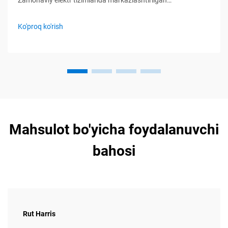
Zamonaviy elektr tizimlarida markazlashtirilgan
boshqaruvning roli Elektr motorlarini boshqarish markazlari
(MCC) orqali markazlashtirilgan boshqaruvni joriy etish orqali
Ko'proq ko'rish
kompaniyalar elektr dvigatellarini boshqarishni ancha silliq
qilishlari mumkin. Bu boshqaruv paneli barcha narsalarni
birlashtiradi...
Mahsulot bo'yicha foydalanuvchi
bahosi
Rut Harris