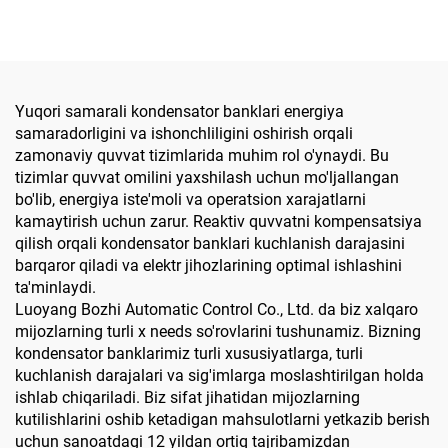
Yuqori samarali kondensator banklari energiya
samaradorligini va ishonchliligini oshirish orqali
zamonaviy quvvat tizimlarida muhim rol o'ynaydi. Bu
tizimlar quvvat omilini yaxshilash uchun mo'ljallangan
bo'lib, energiya iste'moli va operatsion xarajatlarni
kamaytirish uchun zarur. Reaktiv quvvatni kompensatsiya
qilish orqali kondensator banklari kuchlanish darajasini
barqaror qiladi va elektr jihozlarining optimal ishlashini
ta'minlaydi.
Luoyang Bozhi Automatic Control Co., Ltd. da biz xalqaro
mijozlarning turli x needs so'rovlarini tushunamiz. Bizning
kondensator banklarimiz turli xususiyatlarga, turli
kuchlanish darajalari va sig'imlarga moslashtirilgan holda
ishlab chiqariladi. Biz sifat jihatidan mijozlarning
kutilishlarini oshib ketadigan mahsulotlarni yetkazib berish
uchun sanoatdagi 12 yildan ortiq tajribamizdan