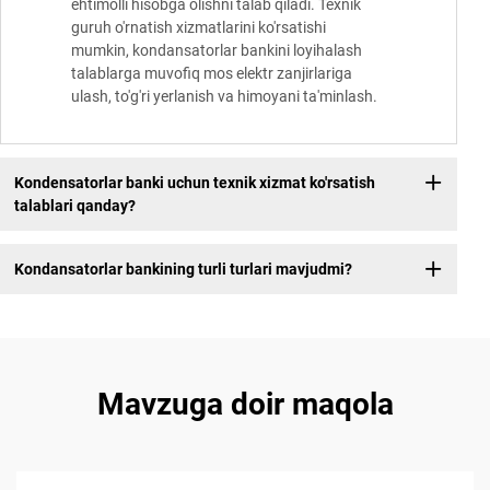
ehtimolli hisobga olishni talab qiladi. Texnik
guruh o'rnatish xizmatlarini ko'rsatishi
mumkin, kondansatorlar bankini loyihalash
talablarga muvofiq mos elektr zanjirlariga
ulash, to'g'ri yerlanish va himoyani ta'minlash.
Kondensatorlar banki uchun texnik xizmat ko'rsatish
talablari qanday?
Kondansatorlar bankining turli turlari mavjudmi?
Mavzuga doir maqola