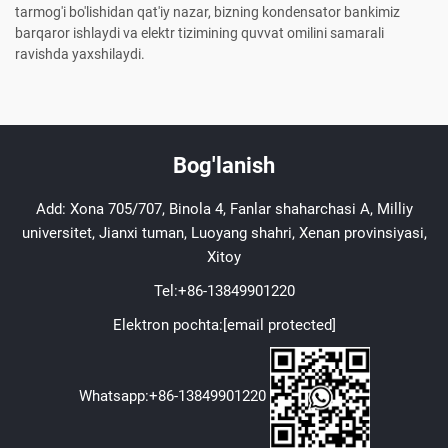
tarmog'i bo'lishidan qat'iy nazar, bizning kondensator bankimiz
barqaror ishlaydi va elektr tizimining quvvat omilini samarali
ravishda yaxshilaydi.
Bog'lanish
Add: Xona 705/707, Binola 4, Fanlar shaharchasi A, Milliy
universitet, Jianxi tuman, Luoyang shahri, Xenan provinsiyasi,
Xitoy
Tel:
+86-13849901220
Elektron pochta:
[email protected]
Whatsapp:
+86-13849901220