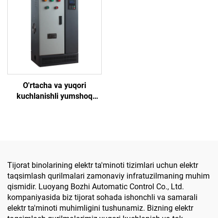
O'rtacha va yuqori
kuchlanishli yumshoq
ishga tushirish shkafining
Tijorat binolarining elektr ta'minoti tizimlari uchun elektr
taqsimlash qurilmalari zamonaviy infratuzilmaning muhim
qismidir. Luoyang Bozhi Automatic Control Co., Ltd.
kompaniyasida biz tijorat sohada ishonchli va samarali
elektr ta'minoti muhimligini tushunamiz. Bizning elektr