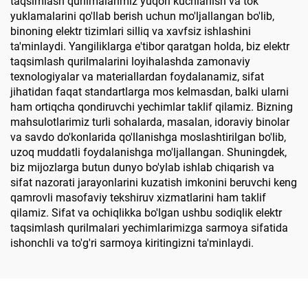
taqsimlash qurilmalarimiz yuqori kuchlanish va tok
yuklamalarini qo'llab berish uchun mo'ljallangan bo'lib,
binoning elektr tizimlari silliq va xavfsiz ishlashini
ta'minlaydi. Yangiliklarga e'tibor qaratgan holda, biz elektr
taqsimlash qurilmalarini loyihalashda zamonaviy
texnologiyalar va materiallardan foydalanamiz, sifat
jihatidan faqat standartlarga mos kelmasdan, balki ularni
ham ortiqcha qondiruvchi yechimlar taklif qilamiz. Bizning
mahsulotlarimiz turli sohalarda, masalan, idoraviy binolar
va savdo do'konlarida qo'llanishga moslashtirilgan bo'lib,
uzoq muddatli foydalanishga mo'ljallangan. Shuningdek,
biz mijozlarga butun dunyo bo'ylab ishlab chiqarish va
sifat nazorati jarayonlarini kuzatish imkonini beruvchi keng
qamrovli masofaviy tekshiruv xizmatlarini ham taklif
qilamiz. Sifat va ochiqlikka bo'lgan ushbu sodiqlik elektr
taqsimlash qurilmalari yechimlarimizga sarmoya sifatida
ishonchli va to'g'ri sarmoya kiritingizni ta'minlaydi.