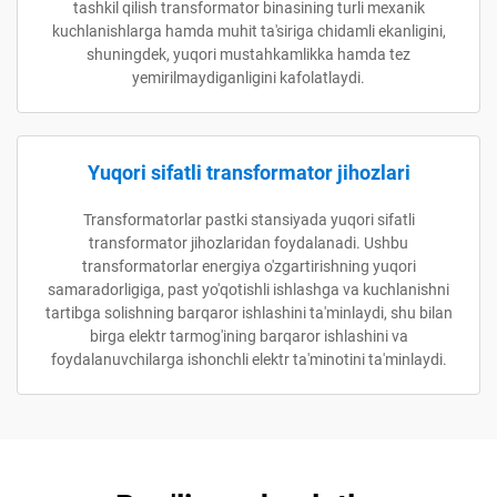
tashkil qilish transformator binasining turli mexanik
kuchlanishlarga hamda muhit ta'siriga chidamli ekanligini,
shuningdek, yuqori mustahkamlikka hamda tez
yemirilmaydiganligini kafolatlaydi.
Yuqori sifatli transformator jihozlari
Transformatorlar pastki stansiyada yuqori sifatli
transformator jihozlaridan foydalanadi. Ushbu
transformatorlar energiya o'zgartirishning yuqori
samaradorligiga, past yo'qotishli ishlashga va kuchlanishni
tartibga solishning barqaror ishlashini ta'minlaydi, shu bilan
birga elektr tarmog'ining barqaror ishlashini va
foydalanuvchilarga ishonchli elektr ta'minotini ta'minlaydi.