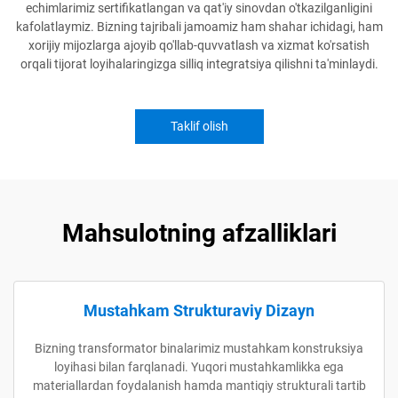
echimlarimiz sertifikatlangan va qat'iy sinovdan o'tkazilganligini
kafolatlaymiz. Bizning tajribali jamoamiz ham shahar ichidagi, ham
xorijiy mijozlarga ajoyib qo'llab-quvvatlash va xizmat ko'rsatish
orqali tijorat loyihalaringizga silliq integratsiya qilishni ta'minlaydi.
Taklif olish
Mahsulotning afzalliklari
Mustahkam Strukturaviy Dizayn
Bizning transformator binalarimiz mustahkam konstruksiya
loyihasi bilan farqlanadi. Yuqori mustahkamlikka ega
materiallardan foydalanish hamda mantiqiy strukturali tartib