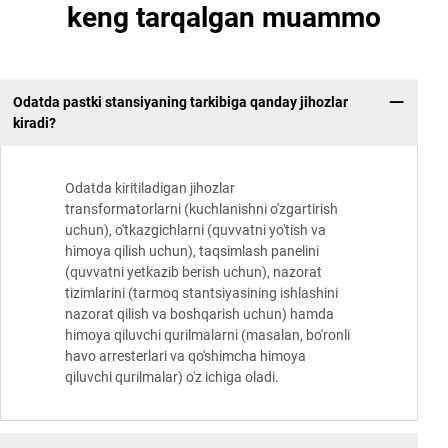
keng tarqalgan muammo
Odatda pastki stansiyaning tarkibiga qanday jihozlar
kiradi?
Odatda kiritiladigan jihozlar
transformatorlarni (kuchlanishni o'zgartirish
uchun), o'tkazgichlarni (quvvatni yo'tish va
himoya qilish uchun), taqsimlash panelini
(quvvatni yetkazib berish uchun), nazorat
tizimlarini (tarmoq stantsiyasining ishlashini
nazorat qilish va boshqarish uchun) hamda
himoya qiluvchi qurilmalarni (masalan, bo'ronli
havo arresterlari va qo'shimcha himoya
qiluvchi qurilmalar) o'z ichiga oladi.