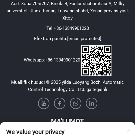
Add: Xona 705/707, Binola 4, Fanlar shaharchasi A, Milliy
universitet, Jianxi tuman, Luoyang shahri, Xenan provinsiyasi,
Xitoy
Tel:
+86-13849901220
Elektron pochta:
[email protected]
Whatsapp:
+86-13849901220
Mualliflik huquqi © 2025 yilda Luoyang Bozhi Automatic
Control Technology Co., Ltd. ga tegishli
MA'LUMOT
We value your privacy
Haftalik axborotnomamizni olish uchun roʻyxatdan oʻting