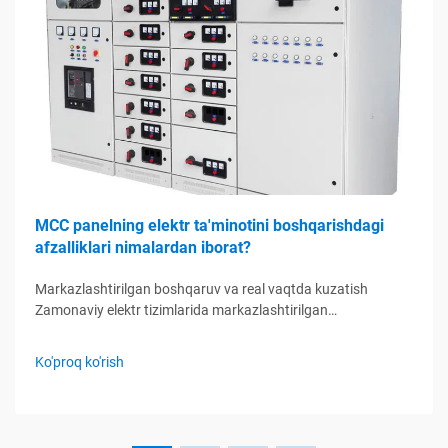
MCC panelning elektr ta'minotini boshqarishdagi
afzalliklari nimalardan iborat?
Markazlashtirilgan boshqaruv va real vaqtda kuzatish
Zamonaviy elektr tizimlarida markazlashtirilgan
boshqaruvning roli Elektr motorlarini boshqarish markazlari
(MCC) orqali markazlashtirilgan boshqaruvni joriy etish orqali
Ko'proq ko'rish
kompaniyalar elektr dvigatellarini boshqarishni ancha silliq
qilishlari mumkin. Bu boshqaruv paneli barcha narsalarni
birlashtiradi...