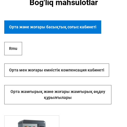
Bog'liq mahsulotlar
Орта және жоғары басықтық соғыс кабинеті
Rmu
Орта мен жоғары емністік компенсация кабинеті
Ортa жамғырық және жоғары жамғырық өңдеу
құрылғылары