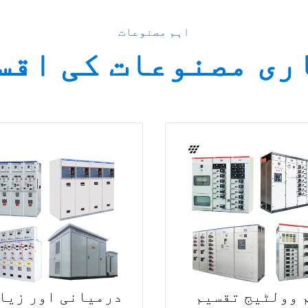
اہم مصنوعات
ری مصنوعات کی اقس
 وولٹیج تقسیم