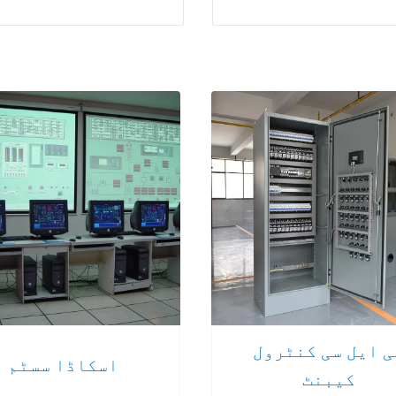
ی ایل سی کنٹرول
اسکاڈا سسٹم
کیبنٹ