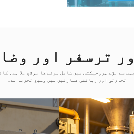
ر ترسفر اور وضا
ربہ اور ٹیکنیکل ٹیم کے 12 سال ہیں، بہت سے بڑے پروجیکٹس میں شامل ہونے 
تجارتی اور رہائشی عمارتیں میں وسیع تجربہ ہے۔