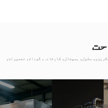
حت
کا موقع ملا ہے، کانگریزی، سکول، ہسپتال، کارخانہ، گودام، تعمیرات،