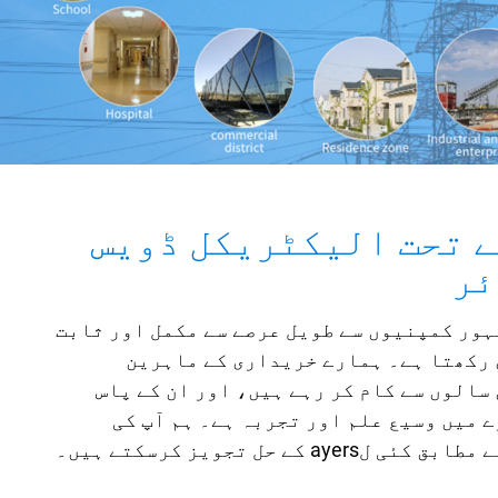
ے تحت الیکٹریکل ڈویس
ئر
ہور کمپنیوں سے طویل عرصے سے مکمل اور ثابت
 رکھتا ہے۔ ہمارے خریداری کے ماہرین
سالوں سے کام کر رہے ہیں، اور ان کے پاس
 میں وسیع علم اور تجربہ ہے۔ ہم آپ کی
a کے حل تجویز کرسکتے ہیں۔