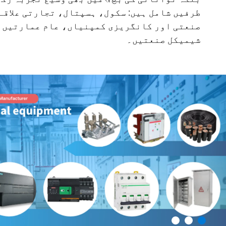
طرفیں شامل ہیں: سکول، ہسپتال، تجارتی علاقے
صنعتی اور کانگریزی کمپنیاں، عام عمارتیں،
شیمیکل صنعتیں۔