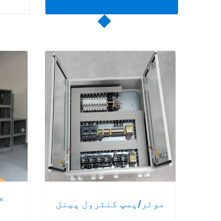
پ
موٹر/پمپ کنٹرول پینل