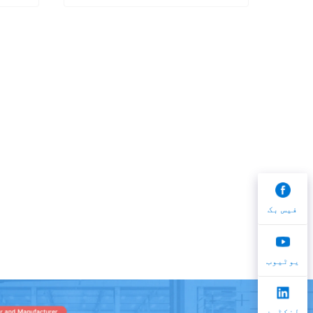
فیس بک
یوٹیوب
لنکڈین