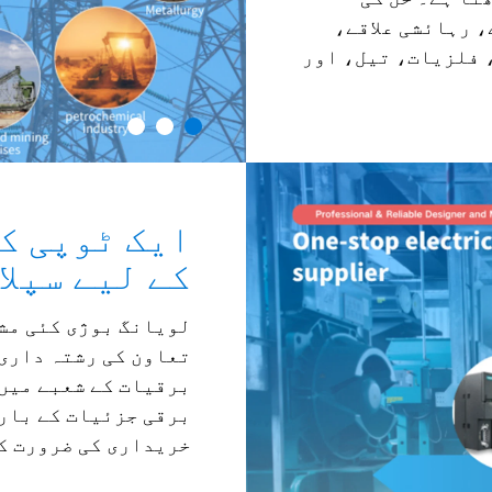
، رہائشی علاقے،
 فلزیات، تیل، اور
ایک ٹوپی ک
کے لیے سپلا
لویانگ بوژی کئی مش
تعاون کی رشتہ داری
برقیات کے شعبے میں 
برقی جزئیات کے بارے
خریداری کی ضرورت کے مطابق کئی لyers