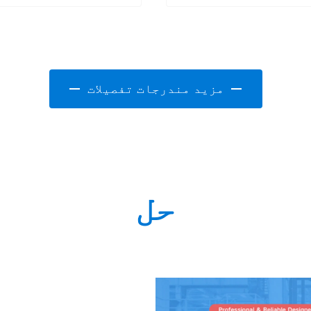
مزید مندرجات تفصیلات
حل