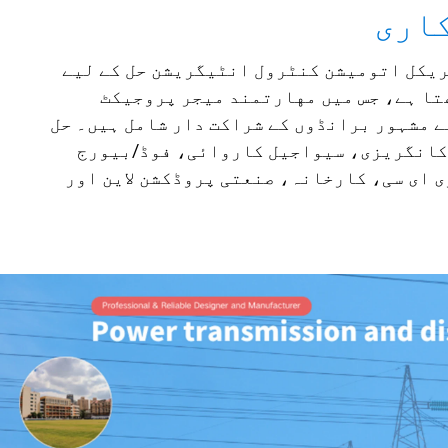
اری
یکل اتومیشن کنٹرول انٹیگریشن حل کے لیے
کھتا ہے، جس میں مهارتمند میجر پروجیکٹ
ے مشہور برانڈوں کے شراکت دار شامل ہیں۔ حل
 کانگریزی، سیواجیل کاروائی، فوڈ/بيورج
ی ای سی، کارخانہ، صنعتی پروڈکشن لاين اور