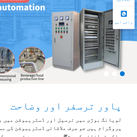
واٹس ایپ
پاور ترسفر اور وضاحت
لویانگ بوژی میں ترسیل اور ڈسٹریبوشن میں ب
پروگرام ہیں جو صرف علاقائی ڈسٹریبوشن کی مس
بلکہ توانائی کی بچत میں بھی وسیع تج