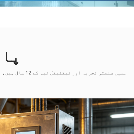
پاو
ہمیں صنعتی تج