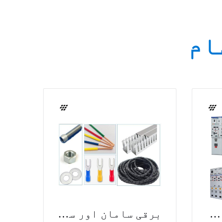
ام
درمیانی اور زیادہ وولٹیج ٹرانسمیشن اور تقسیم
برقی سامان اور سپلائیز