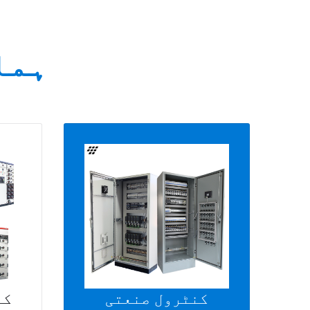
ہما
کنٹرول صنعتی
کم