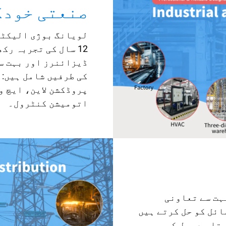
صنعتی خودک
لویانگ بوژی الیکٹر
12 سال کی تجربہ ر
ڈیزائنرز اور بہت س
کی طرفیں شامل ہیں:
پروڈکشن لاين، ایچ و
اتومیشن کنٹرول۔
ہت سے تعاونی
ائل کو حل کرتے ہیں
ربہ رکھتا ہے۔ حل کی