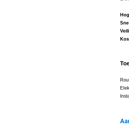
Hoge
Sne
Vei
Kost
To
Rou
Elek
Inst
Aa