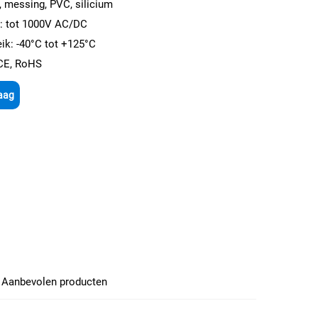
, messing, PVC, silicium
k: tot 1000V AC/DC
ik: -40°C tot +125°C
 CE, RoHS
aag
Aanbevolen producten