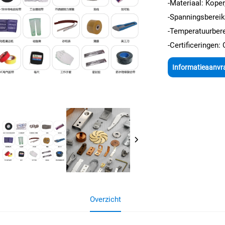
-Materiaal: Koper
-Spanningsberei
-Temperatuurbere
-Certificeringen:
Informatieaanvr
Overzicht