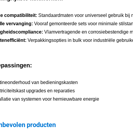
 compatibiliteit:
Standaardmaten voor universeel gebruik bij 
lle vervanging:
Vooraf gemonteerde sets voor minimale stilstan
ligheidscompliance:
Vlamvertragende en corrosiebestendige m
enefficiënt:
Verpakkingsopties in bulk voor industriële gebruik
epassingen:
tineonderhoud van bedieningskasten
triciteitskast upgrades en reparaties
allatie van systemen voor hernieuwbare energie
nbevolen producten