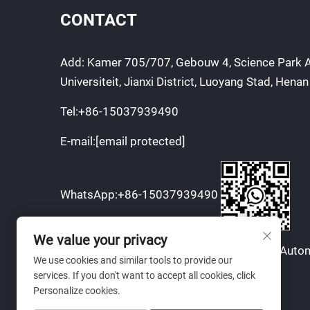
CONTACT
Add: Kamer 705/707, Gebouw 4, Science Park A
Universiteit, Jianxi District, Luoyang Stad, Henan
Tel:
+86-15037939490
E-mail:
[email protected]
WhatsApp:
+86-15037939490
We value your privacy
Auteursrecht © 2025 door Luoyang Bozhi Autom
We use cookies and similar tools to provide our
Technology Co., Ltd.
services. If you don't want to accept all cookies, click
Personalize cookies.