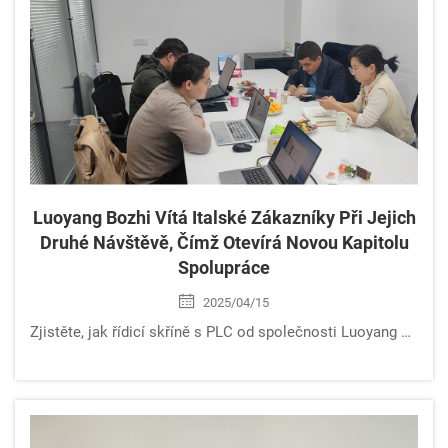
Luoyang Bozhi Vítá Italské Zákazníky Při Jejich
Druhé Návštěvě, Čímž Otevírá Novou Kapitolu
Spolupráce
2025/04/15
Zjistěte, jak řídicí skříně s PLC od společnosti Luoyang Bozhi zajišťují přesnost, stabilitu a inteligentní monitorování pro asfaltové míchačky. Důvěřované mezinárodními klienty pro spolehlivou automatizaci. Zjistěte více.