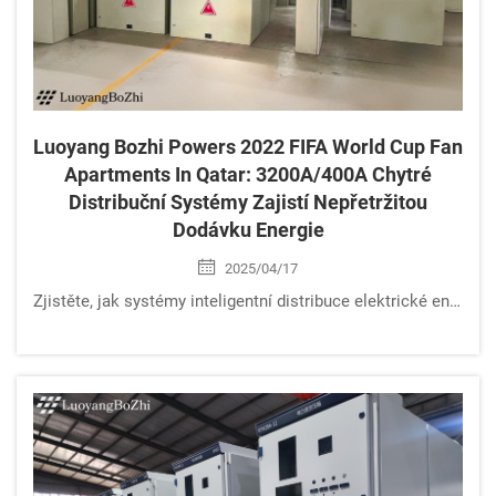
Luoyang Bozhi Powers 2022 FIFA World Cup Fan
Apartments In Qatar: 3200A/400A Chytré
Distribuční Systémy Zajistí Nepřetržitou
Dodávku Energie
2025/04/17
Zjistěte, jak systémy inteligentní distribuce elektrické energie 3200A/400A od společnosti Luoyang Bozhi zajistily nepřetržitý dodávku elektrické energie pro 28 diváckých apartmánů během MS 2022 v Kataru. Systém odolný extrémnímu vedru a bouřím s ochranou IP54+ a digitálním dohledáváním dosáhl účinnosti 99,2 % a záruku opravy do 2 hodin. Přesvědčte se, jak energetické ekosystémy společnosti Bozhi připravené pro budoucnost podporují udržitelnost a škálovatelnost – prozkoumejte technologii, která stojí za úspěchem.