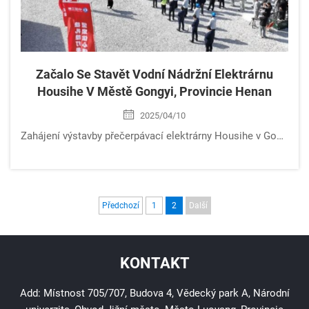
Začalo Se Stavět Vodní Nádržní Elektrárnu
Housihe V Městě Gongyi, Provincie Henan
2025/04/10
Zahájení výstavby přečerpávací elektrárny Housihe v Gongyi, Henan – projekt o výkonu 1,2 GW má posílit stabilitu sítě, ušetřit 403 tisíc tun uhlí a snížit roční emise CO2 o 1,06 milionu tun. Více informací.
Předchozí
1
2
Další
KONTAKT
Add: Místnost 705/707, Budova 4, Vědecký park A, Národní