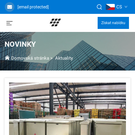
CS
[email protected]
Získat nabídku
NOVINKY
Domovská stránka
>
Aktuality