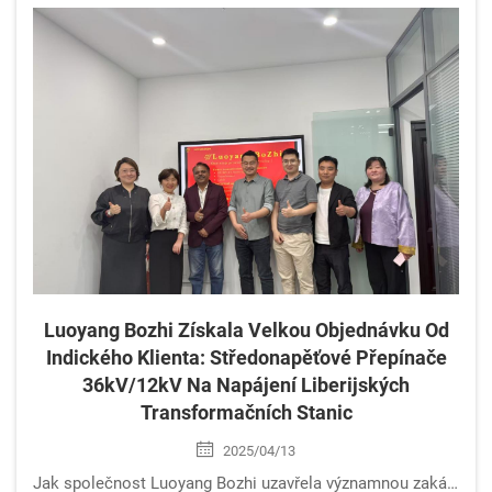
Luoyang Bozhi Získala Velkou Objednávku Od
Indického Klienta: Středonapěťové Přepínače
36kV/12kV Na Napájení Liberijských
Transformačních Stanic
2025/04/13
Jak společnost Luoyang Bozhi uzavřela významnou zakázku na Středním východě s odolnými středního napětí spínacími zařízeními certifikovanými podle norem IEC pro modernizaci libyjské sítě. Objevte technické parametry a globální podpůrnou strategii. Zjistit více.