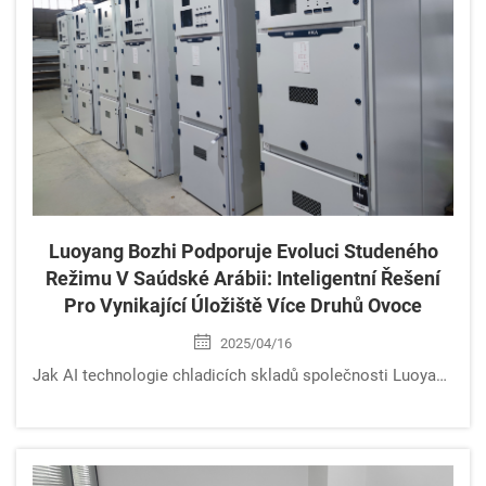
Luoyang Bozhi Podporuje Evoluci Studeného
Režimu V Saúdské Arábii: Inteligentní Řešení
Pro Vynikající Úložiště Více Druhů Ovoce
2025/04/16
Jak AI technologie chladicích skladů společnosti Luoyang Bozhi snížila ztráty o 42 % a zvýšila efektivitu v Saúdské Arábii. Objevte adaptivní zónování, inovaci digitálního dvojčete a udržitelný design. Podívejte se na reálné výsledky.