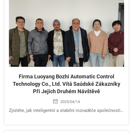
Firma Luoyang Bozhi Automatic Control
Technology Co., Ltd. Vítá Saúdské Zákazníky
Při Jejich Druhém Návštěvě
2025/04/14
Zjistěte, jak inteligentní a stabilní rozvaděče společnosti Luoyang Bozhi zajišťují elektrické řízení v saúdských drůbežnicích pomocí přizpůsobených a odolných řešení. Doznejte se více ještě dnes.