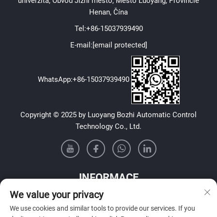
univerzita, Obvod Jižní město, Město Luoyang, Provincie
Henan, Čína
Tel:
+86-15037939490
E-mail:
[email protected]
WhatsApp:
+86-15037939490
Copyright © 2025 by Luoyang Bozhi Automatic Control
Technology Co., Ltd.
INFORMACE
We value your privacy
Přihlaste se k odběru našeho týdenního newsletteru
We use cookies and similar tools to provide our services. If you