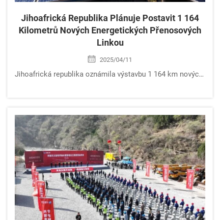
Jihoafrická Republika Plánuje Postavit 1 164
Kilometrů Nových Energetických Přenosových
Linkou
2025/04/11
Jihoafrická republika oznámila výstavbu 1 164 km nových 400 kV přenosových linek za účelem podpory integrace obnovitelných zdrojů energie a rozšíření kapacity sítě. Zjistěte, jak tento projekt v hodnotě přes 2 miliardy dolarů urychlí energetickou transformaci země a podpoří ekonomický růst. Zjistit více.