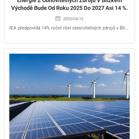
Energie Z Obnovitelných Zdrojů V Blízkém
Východě Bude Od Roku 2025 Do 2027 Asi 14 %.
2025/04/12
IEA předpovídá 14% roční růst obnovitelných zdrojů v Blízkém východě do roku 2027, vedený rozšířením solární energie v Spojených arabských emirátech. Zjistěte, jak fotovoltaické a jaderné elektrárny přetvářejí energetickou budoucnost regionu. Přečtěte si odborné analýzy už dnes.