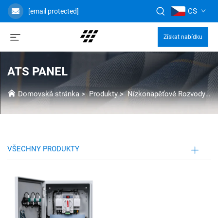
CS
[email protected]
Získat nabídku
ATS PANEL
Domovská stránka
>
Produkty
>
Nízkonapěťové Rozvody
>
VŠECHNY PRODUKTY