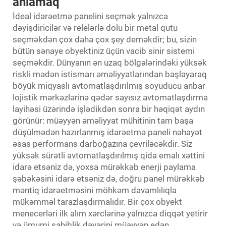
anlamaq
İdeal idarəetmə panelini seçmək yalnızca
dəyişdiricilər və relelərlə dolu bir metal qutu
seçməkdən çox daha çox şey deməkdir; bu, sizin
bütün sənaye obyektiniz üçün vacib sinir sistemi
seçməkdir. Dünyanın ən uzaq bölgələrindəki yüksək
riskli mədən istismarı əməliyyatlarından başlayaraq
böyük miqyaslı avtomatlaşdırılmış soyuducu anbar
lojistik mərkəzlərinə qədər sayısız avtomatlaşdırma
layihəsi üzərində işlədikdən sonra bir həqiqət aydın
görünür: müəyyən əməliyyat mühitinin tam başa
düşülmədən hazırlanmış idarəetmə paneli nəhayət
əsas performans darboğazına çevriləcəkdir. Siz
yüksək sürətli avtomatlaşdırılmış qida emalı xəttini
idarə etsəniz də, yoxsa mürəkkəb enerji paylama
şəbəkəsini idarə etsəniz də, doğru panel mürəkkəb
məntiq idarəetməsini möhkəm davamlılıqla
mükəmməl tarazlaşdırmalıdır. Bir çox obyekt
menecerləri ilk alım xərclərinə yalnızca diqqət yetirir
və ümumi sahiblik dəyərini müəyyən edən