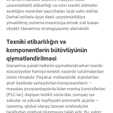
uzunmüddətli etibarlılığı və rutin texniki xidmətin
asanlığını nəzərdən qaçırdıqları üçün səhv edirlər.
Dərhal istifadə üçün deyil, uzunömürlülüyə
yönəldilmiş sistemə investisiya etmək irəli baxan
obyekt idarəetmə strategiyasının əlamətidir.
Texniki etibarlılığın və
komponentlərin bütövlüyünün
qiymətləndirilməsi
İdarəetmə paneli həllərini qiymətləndirərkən texniki
xüsusiyyətlər həmişə estetik nəzərdə tutulmalardan
üstün olmalıdır. Peşəkar mühəndislik standartları
şkaf daxilində yerləşdirilən komponentlərin —
məsələn, proqramlaşdırıla bilən məntiq kontrollerləri
(PLC-lər), dəyişən tezlikli sürücülər, yumşaq işə
salıcılar və yüksək keyfiyyətli avtomatik açarlar —
tanınmış, qlobal olaraq tanınan istehsalçılar
tərəfindən istehsal olunmasını tələb edir. Bu, yalnız