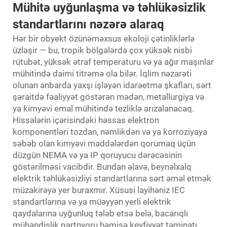
Mühitə uyğunlaşma və təhlükəsizlik
standartlarını nəzərə alaraq
Hər bir obyekt özünəməxsus ekoloji çətinliklərlə
üzləşir — bu, tropik bölgələrdə çox yüksək nisbi
rütubət, yüksək ətraf temperaturu və ya ağır maşınlar
mühitində daimi titrəmə ola bilər. İqlim nəzarəti
olunan anbarda yaxşı işləyən idarəetmə şkafları, sərt
şəraitdə fəaliyyət göstərən mədən, metallurgiya və
ya kimyəvi emal mühitində tezliklə arızalanacaq.
Hissələrin içərisindəki həssas elektron
komponentləri tozdan, nəmlikdən və ya korroziyaya
səbəb olan kimyəvi maddələrdən qorumaq üçün
düzgün NEMA və ya IP qoruyucu dərəcəsinin
göstərilməsi vacibdir. Bundan əlavə, beynəlxalq
elektrik təhlükəsizliyi standartlarına sərt əməl etmək
müzakirəyə yer buraxmır. Xüsusi layihəniz IEC
standartlarına və ya müəyyən yerli elektrik
qaydalarına uyğunluq tələb etsə belə, bacarıqlı
mühəndislik partnyoru həmişə keyfiyyət təminatı