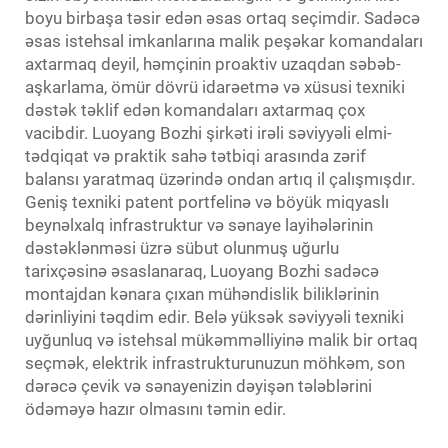
boyu birbaşa təsir edən əsas ortaq seçimdir. Sadəcə
əsas istehsal imkanlarına malik peşəkar komandaları
axtarmaq deyil, həmçinin proaktiv uzaqdan səbəb-
aşkarlama, ömür dövrü idarəetmə və xüsusi texniki
dəstək təklif edən komandaları axtarmaq çox
vacibdir. Luoyang Bozhi şirkəti irəli səviyyəli elmi-
tədqiqat və praktik sahə tətbiqi arasında zərif
balansı yaratmaq üzərində ondan artıq il çalışmışdır.
Geniş texniki patent portfelinə və böyük miqyaslı
beynəlxalq infrastruktur və sənaye layihələrinin
dəstəklənməsi üzrə sübut olunmuş uğurlu
tarixçəsinə əsaslanaraq, Luoyang Bozhi sadəcə
montajdan kənara çıxan mühəndislik biliklərinin
dərinliyini təqdim edir. Belə yüksək səviyyəli texniki
uyğunluq və istehsal mükəmməlliyinə malik bir ortaq
seçmək, elektrik infrastrukturunuzun möhkəm, son
dərəcə çevik və sənayenizin dəyişən tələblərini
ödəməyə hazır olmasını təmin edir.