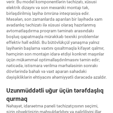
verir. Bu model komponentlərin təchizatı, xüsusi
elektrik dizaynı və son mexaniki montajı tək,
birləşdirilmiş layihə ömrünə inteqrasiya edir.
Məsələn, son zamanlarda aparılan bir layihədə xam
avadanlıq təchizatı ilə xüsusi olaraq hazırlanmış
avtomatlaşdırma proqram təminatı arasındakı
boşluq qapatmaqla mürəkkəb texniki problemlər
effektiv həll edildi. Bu bütövlükçül yanaşma yalnız
layihənin başlama vaxtını qısaltmaqla kifayət qalmır,
həmçinin son montajın idarə etdiyi konkret maşınlar
üçün mükəmməl optimallaşdırılmasını təmin edir;
nəticədə, istismara verilmə mərhələsinin sonrakı
dövrlərində bahalı və vaxt aparan sahədəki
dəyişikliklərin ehtiyacını əhəmiyyətli dərəcədə azaldır.
Uzunmüddətli uğur üçün tərəfdaşlıq
qurmaq
Nəhayət, idarəetmə paneli təchizatçısının seçimi,
sizin obyektinizin məhsuldarlığını və gəlirliliyini illər