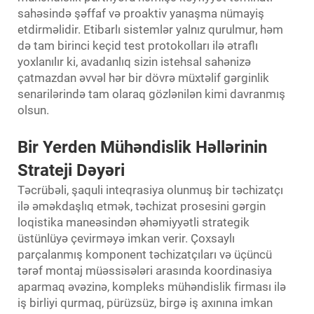
sahəsində şəffaf və proaktiv yanaşma nümayiş
etdirməlidir. Etibarlı sistemlər yalnız qurulmur, həm
də tam birinci keçid test protokolları ilə ətraflı
yoxlanılır ki, avadanlıq sizin istehsal sahənizə
çatmazdan əvvəl hər bir dövrə müxtəlif gərginlik
senarilərində tam olaraq gözlənilən kimi davranmış
olsun.
Bir Yerden Mühəndislik Həllərinin
Strateji Dəyəri
Təcrübəli, şaquli inteqrasiya olunmuş bir təchizatçı
ilə əməkdaşlıq etmək, təchizat prosesini gərgin
loqistika maneəsindən əhəmiyyətli strategik
üstünlüyə çevirməyə imkan verir. Çoxsaylı
parçalanmış komponent təchizatçıları və üçüncü
tərəf montaj müəssisələri arasında koordinasiya
aparmaq əvəzinə, kompleks mühəndislik firması ilə
iş birliyi qurmaq, pürüzsüz, birgə iş axınına imkan