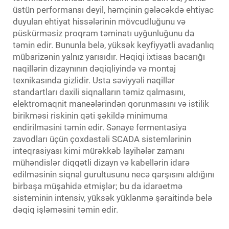
üstün performansı deyil, həmçinin gələcəkdə ehtiyac
duyulan ehtiyat hissələrinin mövcudluğunu və
püskürməsiz proqram təminatı uyğunluğunu da
təmin edir. Bununla belə, yüksək keyfiyyətli avadanlıq
mübarizənin yalnız yarısıdır. Həqiqi ixtisas bacarığı
naqillərin dizaynının dəqiqliyində və montaj
texnikasında gizlidir. Usta səviyyəli naqillər
standartları daxili siqnalların təmiz qalmasını,
elektromaqnit maneələrindən qorunmasını və istilik
birikməsi riskinin qəti şəkildə minimuma
endirilməsini təmin edir. Sənaye fermentasiya
zavodları üçün çoxdəstəli SCADA sistemlərinin
inteqrasiyası kimi mürəkkəb layihələr zamanı
mühəndislər diqqətli dizayn və kabellərin idarə
edilməsinin siqnal gurultusunu necə qarşısını aldığını
birbaşa müşahidə etmişlər; bu da idarəetmə
sisteminin intensiv, yüksək yüklənmə şəraitində belə
dəqiq işləməsini təmin edir.