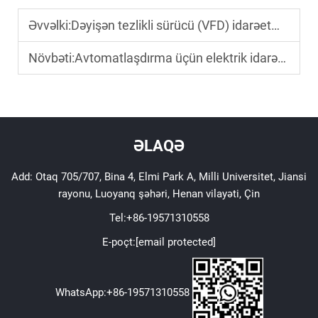
Əvvəlki:
Dəyişən tezlikli sürücü (VFD) idarəetmə panelləri necə motorların enerji səmərəliliyini artırır?
Növbəti:
Avtomatlaşdırma üçün elektrik idarəetmə paneli niyə vacibdir?
ƏLAQƏ
Add: Otaq 705/707, Bina 4, Elmi Park A, Milli Universitet, Jiansi
rayonu, Luoyanq şəhəri, Henan vilayəti, Çin
Tel:
+86-19571310558
E-poçt:
[email protected]
WhatsApp:
+86-19571310558