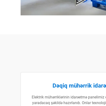
Dəqiq mühərrik idar
Elektrik mühərriklərinin idarəetmə panelimiz
yaradacaq şəkildə hazırlanıb. Onlar texnoloj