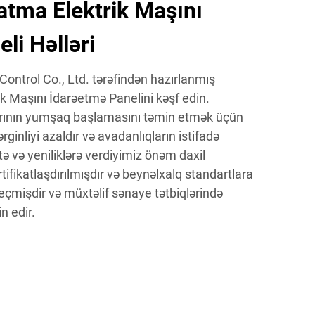
tma Elektrik Maşını
li Həlləri
ontrol Co., Ltd. tərəfindən hazırlanmış
 Maşını İdarəetmə Panelini kəşf edin.
arının yumşaq başlamasını təmin etmək üçün
ginliyi azaldır və avadanlıqların istifadə
ə və yeniliklərə verdiyimiz önəm daxil
ifikatlaşdırılmışdır və beynəlxalq standartlara
çmişdir və müxtəlif sənaye tətbiqlərində
n edir.