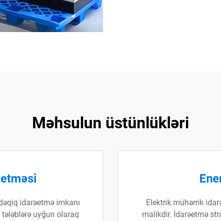
Məhsulun üstünlükləri
əetməsi
Ener
 dəqiq idarəetmə imkanı
Elektrik mühərrik ida
i tələblərə uyğun olaraq
malikdir. İdarəetmə str