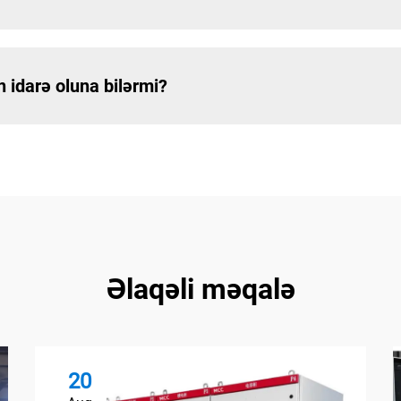
n idarə oluna bilərmi?
Əlaqəli məqalə
20