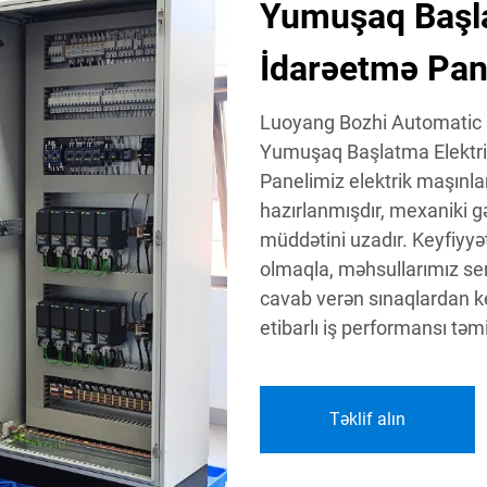
Yumuşaq Başla
İdarəetmə Pane
Luoyang Bozhi Automatic C
Yumuşaq Başlatma Elektrik
Panelimiz elektrik maşınl
hazırlanmışdır, mexaniki gər
müddətini uzadır. Keyfiyyət
olmaqla, məhsullarımız sert
cavab verən sınaqlardan ke
etibarlı iş performansı təmi
Təklif alın