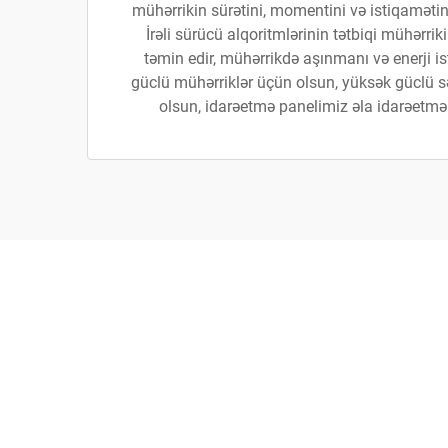
mühərrikin sürətini, momentini və istiqamətini
İrəli sürücü alqoritmlərinin tətbiqi mühərrik
təmin edir, mühərrikdə aşınmanı və enerji ist
güclü mühərriklər üçün olsun, yüksək güclü s
olsun, idarəetmə panelimiz əla idarəetmə e