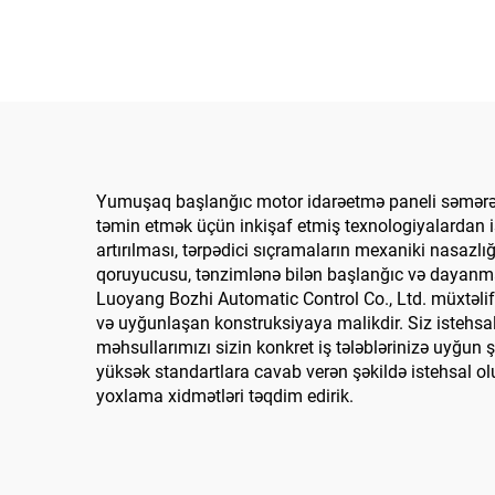
Yumuşaq başlanğıc motor idarəetmə paneli səmərəli
təmin etmək üçün inkişaf etmiş texnologiyalardan ist
artırılması, tərpədici sıçramaların mexaniki nasazlı
qoruyucusu, tənzimlənə bilən başlanğıc və dayanma v
Luoyang Bozhi Automatic Control Co., Ltd. müxtəlif 
və uyğunlaşan konstruksiyaya malikdir. Siz istehsal,
məhsullarımızı sizin konkret iş tələblərinizə uyğ
yüksək standartlara cavab verən şəkildə istehsal o
yoxlama xidmətləri təqdim edirik.