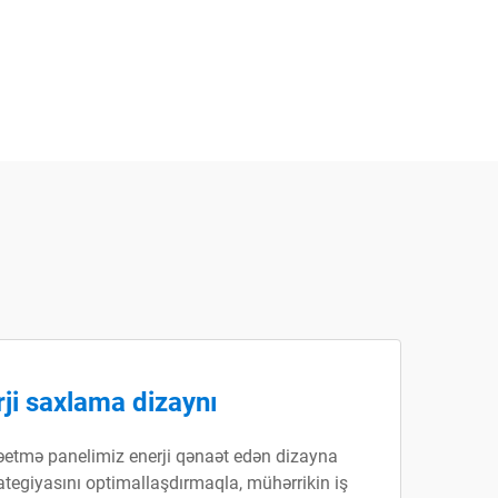
ji saxlama dizaynı
rəetmə panelimiz enerji qənaət edən dizayna
ategiyasını optimallaşdırmaqla, mühərrikin iş