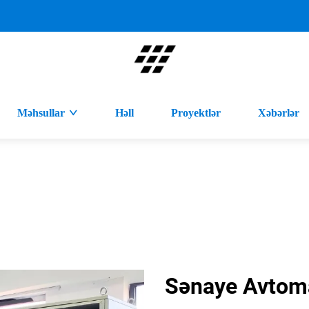
Məhsullar
Həll
Proyektlər
Xəbərlər
Sənaye Avtoma