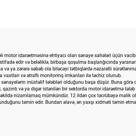
 motor idarəetməsinə ehtiyacı olan sənaye sahələri üçün vacibd
ifadə edir və beləliklə, birbaşa qoşulma başlanğıcında yaranan sər
ğa və ya zərərə səbəb ola biləcəyi tətbiqlərdə nəzarətli sürətlənm
axtları və ətraflı monitorinq imkanları ilə təchiz olunub.
sənayelərin müxtəlif tələbləri olduğunu başa düşür. Buna görə d
 qazıntı və ya digər istənilən bir sektorda motor idarəetmə tələb
un şəkildə nizamlamaq mümkündür. 12 ildən çox təcrübəyə malik 
lunduğunu təmin edir. Bundan əlavə, ən yaxşı xidməti təmin etm