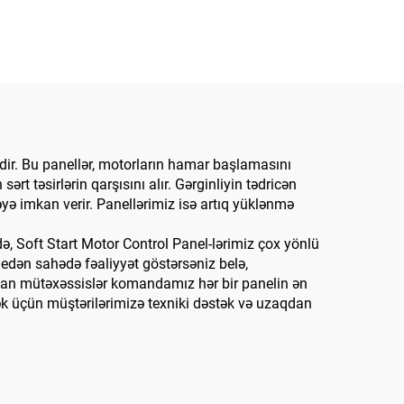
ir. Bu panellər, motorların hamar başlamasını
t təsirlərin qarşısını alır. Gərginliyin tədricən
əyə imkan verir. Panellərimiz isə artıq yüklənmə
ə, Soft Start Motor Control Panel-lərimiz çox yönlü
 edən sahədə fəaliyyət göstərsəniz belə,
olan mütəxəssislər komandamız hər bir panelin ən
ək üçün müştərilərimizə texniki dəstək və uzaqdan