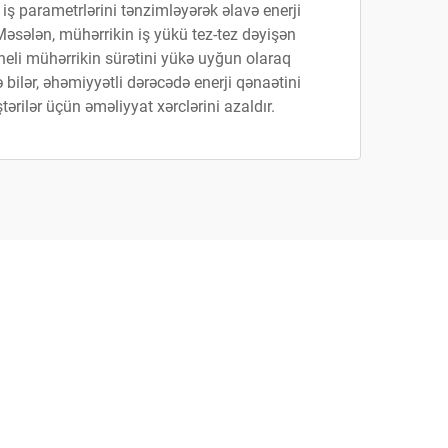
ş parametrlərini tənzimləyərək əlavə enerji
 Məsələn, mühərrikin iş yükü tez-tez dəyişən
neli mühərrikin sürətini yükə uyğun olaraq
bilər, əhəmiyyətli dərəcədə enerji qənaətini
ərilər üçün əməliyyat xərclərini azaldır.