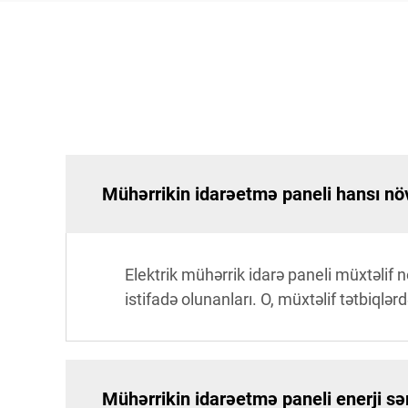
Mühərrikin idarəetmə paneli hansı növ
Elektrik mühərrik idarə paneli müxtəlif 
istifadə olunanları. O, müxtəlif tətbiqlərd
Mühərrikin idarəetmə paneli enerji sə