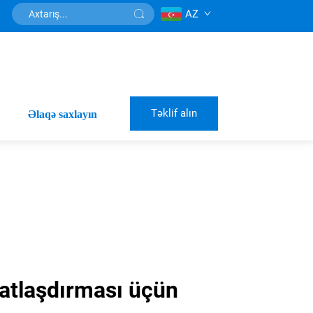
AZ
Təklif alın
Əlaqə saxlayın
tlaşdırması üçün