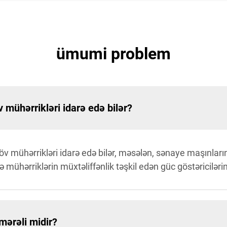
ümumi problem
 mühərrikləri idarə edə bilər?
növ mühərrikləri idarə edə bilər, məsələn, sənaye maşınlar
ə mühərriklərin müxtəliffənlik təşkil edən güc göstəricilərini
mərəli midir?