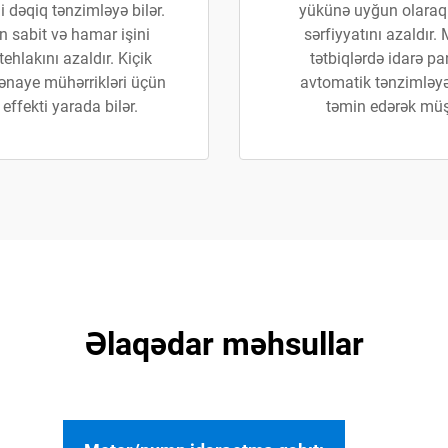
 dəqiq tənzimləyə bilər.
yükünə uyğun olaraq i
in sabit və hamar işini
sərfiyyatını azaldır.
ehlakını azaldır. Kiçik
tətbiqlərdə idarə pa
ənaye mühərrikləri üçün
avtomatik tənzimləyə 
ffekti yarada bilər.
təmin edərək müşt
Əlaqədar məhsullar