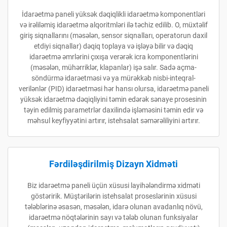
İdarəetmə paneli yüksək dəqiqlikli idarəetmə komponentləri
və irəliləmiş idarəetmə alqoritmləri ilə təchiz edilib. O, müxtəlif
giriş siqnallarını (məsələn, sensor siqnalları, operatorun daxil
etdiyi siqnallar) dəqiq toplaya və işləyə bilir və dəqiq
idarəetmə əmrlərini çıxışa verərək icra komponentlərini
(məsələn, mühərriklər, klapanlar) işə salır. Sadə açma-
söndürmə idarəetməsi və ya mürəkkəb nisbi-inteqral-
verilənlər (PID) idarəetməsi hər hansı olursa, idarəetmə paneli
yüksək idarəetmə dəqiqliyini təmin edərək sənaye prosesinin
təyin edilmiş parametrlər daxilində işləməsini təmin edir və
məhsul keyfiyyətini artırır, istehsalat səmərəliliyini artırır.
Fərdiləşdirilmiş Dizayn Xidməti
Biz idarəetmə paneli üçün xüsusi layihələndirmə xidməti
göstəririk. Müştərilərin istehsalat proseslərinin xüsusi
tələblərinə əsasən, məsələn, idarə olunan avadanlıq növü,
idarəetmə nöqtələrinin sayı və tələb olunan funksiyalar