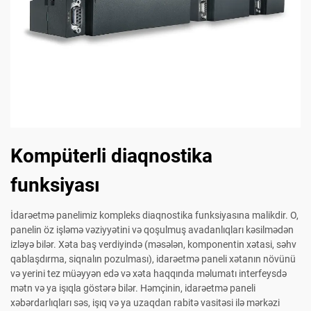
Kompüterli diaqnostika
funksiyası
İdarəetmə panelimiz kompleks diaqnostika funksiyasına malikdir. O,
panelin öz işləmə vəziyyətini və qoşulmuş avadanlıqları kəsilmədən
izləyə bilər. Xəta baş verdiyində (məsələn, komponentin xətasi, səhv
qablaşdırma, siqnalın pozulması), idarəetmə paneli xətanın növünü
və yerini tez müəyyən edə və xəta haqqında məlumatı interfeysdə
mətn və ya işıqla göstərə bilər. Həmçinin, idarəetmə paneli
xəbərdarlıqları səs, işıq və ya uzaqdan rabitə vasitəsi ilə mərkəzi