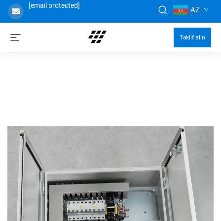
[email protected]
AZ
Təklif alın