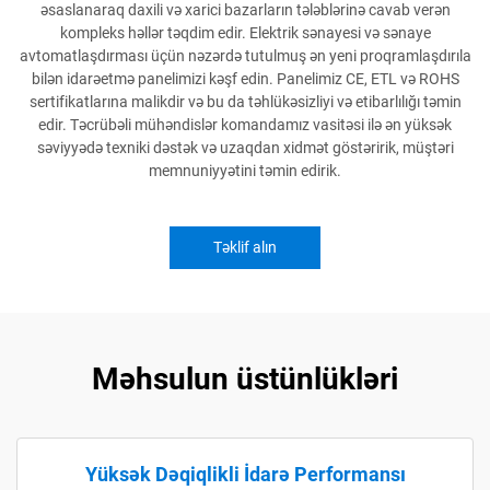
əsaslanaraq daxili və xarici bazarların tələblərinə cavab verən
kompleks həllər təqdim edir. Elektrik sənayesi və sənaye
avtomatlaşdırması üçün nəzərdə tutulmuş ən yeni proqramlaşdırıla
bilən idarəetmə panelimizi kəşf edin. Panelimiz CE, ETL və ROHS
sertifikatlarına malikdir və bu da təhlükəsizliyi və etibarlılığı təmin
edir. Təcrübəli mühəndislər komandamız vasitəsi ilə ən yüksək
səviyyədə texniki dəstək və uzaqdan xidmət göstəririk, müştəri
memnuniyyətini təmin edirik.
Təklif alın
Məhsulun üstünlükləri
Yüksək Dəqiqlikli İdarə Performansı