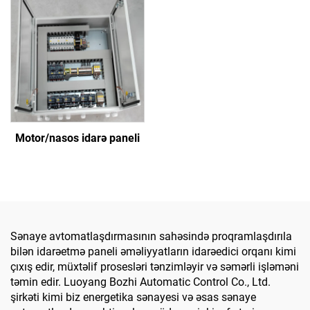
Motor/nasos idarə paneli
Sənaye avtomatlaşdırmasının sahəsində proqramlaşdırıla
bilən idarəetmə paneli əməliyyatların idarəedici orqanı kimi
çıxış edir, müxtəlif prosesləri tənzimləyir və səmərli işləməni
təmin edir. Luoyang Bozhi Automatic Control Co., Ltd.
şirkəti kimi biz energetika sənayesi və əsas sənaye