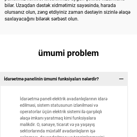
bilər. Uzaqdan dəstək xidmətimiz sayəsində, harada
olursanız olun, zəng etdiyiniz zaman dəstəyin sizinlə əlaqə
saxlayacağını bilərək sərbəst olun.
ümumi problem
İdarəetmə panelinin ümumi funksiyaları nələrdir?
İdarəetmə paneli elektrik avadanlıqlarının idarə
edilməsi, sistem statusunun izlənilməsi və
operatorlar üçün elektrik sistemi ilə qarşılıqlı
əlaqə imkanı yaratmaq kimi funksiyalara
malikdir. O, sənaye, ticarət və ya yaşayış
sektorlarında müxtəlif avadanlıqların işə