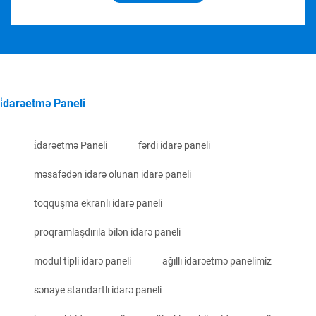
i̇darəetmə Paneli
i̇darəetmə Paneli
fərdi idarə paneli
məsafədən idarə olunan idarə paneli
toqquşma ekranlı idarə paneli
proqramlaşdırıla bilən idarə paneli
modul tipli idarə paneli
ağıllı idarəetmə panelimiz
sənaye standartlı idarə paneli