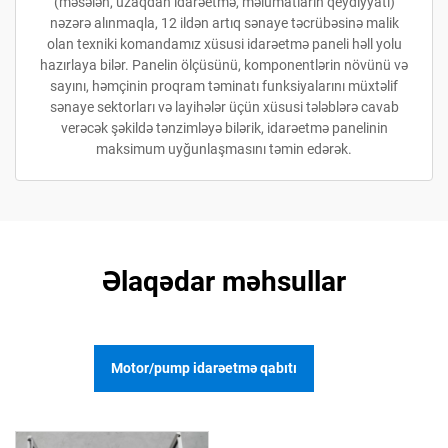
(məsələn, uzaqdan idarəetmə, məlumatların qeydiyyatı)
nəzərə alınmaqla, 12 ildən artıq sənaye təcrübəsinə malik
olan texniki komandamız xüsusi idarəetmə paneli həll yolu
hazırlaya bilər. Panelin ölçüsünü, komponentlərin növünü və
sayını, həmçinin proqram təminatı funksiyalarını müxtəlif
sənaye sektorları və layihələr üçün xüsusi tələblərə cavab
verəcək şəkildə tənzimləyə bilərik, idarəetmə panelinin
maksimum uyğunlaşmasını təmin edərək.
Əlaqədar məhsullar
Motor/pump idarəetmə qabıtı