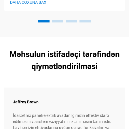
DAHA ÇOXUNA BAX
olunması, qorunması və avtomatik idarə olunması
funksiyalarını yerinə yetirir...
Məhsulun istifadəçi tərəfindən
qiymətləndirilməsi
Jeffrey Brown
İdarəetmə paneli elektrik avadanlığımızın effektiv idarə
edilməsini və sistem vəziyyətinin izlənilməsini təmin edir.
Layihəmizin ehtiyaclarına uyğun olaraq funksiyaları və