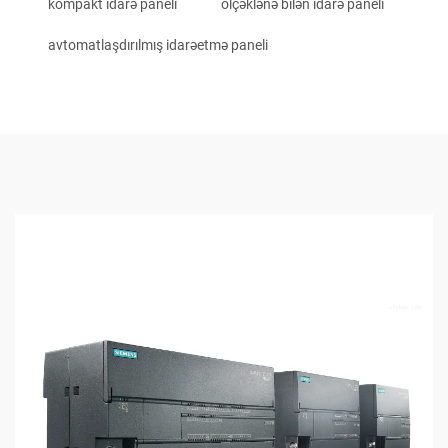
kompakt idarə paneli
ölçəklənə bilən idarə paneli
avtomatlaşdırılmış idarəetmə paneli