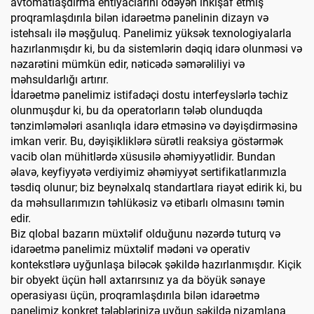
avtomatlaşdırma ehtiyaclarını ödəyən inkişaf etmiş
proqramlaşdırıla bilən idarəetmə panelinin dizayn və
istehsalı ilə məşğuluq. Panelimiz yüksək texnologiyalarla
hazırlanmışdır ki, bu da sistemlərin dəqiq idarə olunməsi və
nəzarətini mümkün edir, nəticədə səmərəliliyi və
məhsuldarlığı artırır.
İdarəetmə panelimiz istifadəçi dostu interfeyslərlə təchiz
olunmuşdur ki, bu da operatorların tələb olunduqda
tənzimləmələri asanlıqla idarə etməsinə və dəyişdirməsinə
imkan verir. Bu, dəyişikliklərə sürətli reaksiya göstərmək
vacib olan mühitlərdə xüsusilə əhəmiyyətlidir. Bundan
əlavə, keyfiyyətə verdiyimiz əhəmiyyət sertifikatlarımızla
təsdiq olunur; biz beynəlxalq standartlara riayət edirik ki, bu
da məhsullarımızın təhlükəsiz və etibarlı olmasını təmin
edir.
Biz qlobal bazarın müxtəlif olduğunu nəzərdə tuturq və
idarəetmə panelimiz müxtəlif mədəni və operativ
kontekstlərə uyğunlaşa biləcək şəkildə hazırlanmışdır. Kiçik
bir obyekt üçün həll axtarırsınız ya da böyük sənaye
operasiyası üçün, proqramlaşdırıla bilən idarəetmə
panelimiz konkret tələblərinizə uyğun şəkildə nizamlana