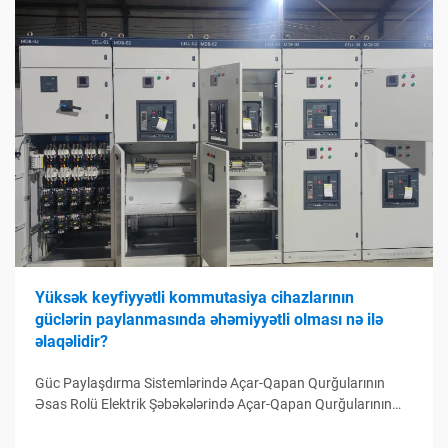
Yüksək keyfiyyətli kommutasiya cihazlarının
güclərin paylanmasında əhəmiyyətli olması nə ilə
əlaqəlidir?
Güc Paylaşdırma Sistemlərində Açar-Qapan Qurğularının
Əsas Rolü Elektrik Şəbəkələrində Açar-Qapan Qurğularının
Funksiyası Açar-qapan qurğular elektrik paylayıcı sistemlərin
idarə mərkəzi kimi çıxış edir, elektrik dövrələrinin idarə