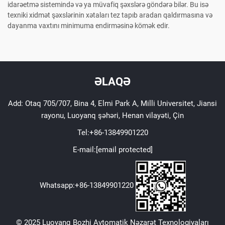
idarəetmə sistemində və ya müvafiq şəxslərə göndərə bilər. Bu isə
texniki xidmət şəxslərinin xətaları tez tapıb aradan qaldırmasına və
dayanma vaxtını minimuma endirməsinə kömək edir.
ƏLAQƏ
Add: Otaq 705/707, Bina 4, Elmi Park A, Milli Universitet, Jiansi
rayonu, Luoyanq şəhəri, Henan vilayəti, Çin
Tel:
+86-13849901220
E-mail:
[email protected]
Whatsapp:
+86-13849901220
© 2025 Luoyanq Bozhi Avtomatik Nəzarət Texnologiyaları