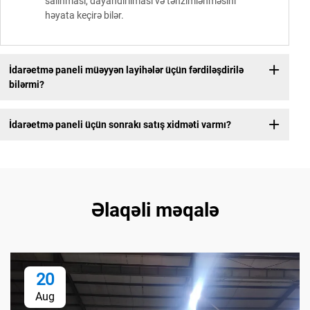
salınması, dayandırılması və tənzimlənməsini
həyata keçirə bilər.
İdarəetmə paneli müəyyən layihələr üçün fərdiləşdirilə
bilərmi?
İdarəetmə paneli üçün sonrakı satış xidməti varmı?
Əlaqəli məqalə
20
Aug