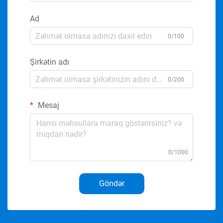
Ad
0/100
Şirkətin adı
0/200
Mesaj
0/1000
Göndər