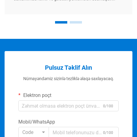
Pulsuz Təklif Alın
Nümayəndəmiz sizinlə tezliklə əlaqə saxlayacaq.
Elektron poçt
0/100
Mobil/WhatsApp
Code
0/100