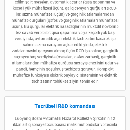
edilmişdir: məsələn, avtomatik açarlar (qısa qapanma və
keçərli yük mühafizəsi üçün), qalıq cərəyan qurğuları (RCD-
lər, sızma mühafizəsi üçün) və gərginlik atlamalarından
mühafizə qurğuları (qəfəs və gərginlik atlamaları mühafizəsi
üçün). Bu qurğular elektrik nasazlıqlarının müxtəlif növlərinə
tez cavab verə bilər: qısa qapanma və ya keçərli yük baş
verdiyində, avtomatik açar elektrik təchizatını kəsərək işə
salınır; sızma cərəyanı aşkar edildiyində, elektrik
zədələnməsini qarşısını almaq üçün RCD işə salınır; gərginlik
sıçrayışı baş verdiyində (məsələn, qəfəs zərbəsi), gərginlik
atlamalarından mühafizə qurğusu sıçrayış enerjisini udur və
paneli, həmçinin qoşulmuş təchizatı qoruyur. Komplekt
mühafizə funksiyası elektrik paylayıcı sisteminin və elektrik
təchizatının təhlükəsizliyini təmin edir.
Təcrübəli R&D komandası
Luoyanq Bozhi Avtomatik Nəzarət Kollektiv Şirkətinin 12
ildən artıq sənaye təcrübəsinə malik mühəndislər və texniki