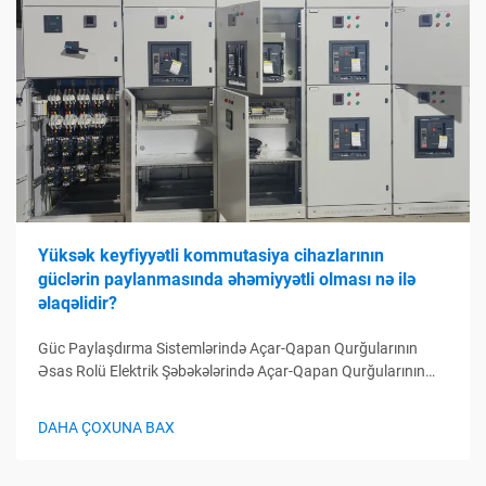
Yüksək keyfiyyətli kommutasiya cihazlarının
güclərin paylanmasında əhəmiyyətli olması nə ilə
əlaqəlidir?
Güc Paylaşdırma Sistemlərində Açar-Qapan Qurğularının
Əsas Rolü Elektrik Şəbəkələrində Açar-Qapan Qurğularının
Funksiyası Açar-qapan qurğular elektrik paylayıcı sistemlərin
idarə mərkəzi kimi çıxış edir, elektrik dövrələrinin idarə
DAHA ÇOXUNA BAX
olunması, qorunması və avtomatik idarə olunması
funksiyalarını yerinə yetirir...