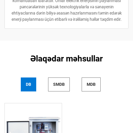
komandadan ibarətdir. Onlar elektrik enerjisinin paylanması
pəncərələrinin yüksək texnologiyalarla və sənayenin
ehtiyaclarına dərin biliyə əsasən hazırlanmasını təmin edərək
enerji paylanması üçün etibarlı və irəliləmiş həllər təqdim edir.
Əlaqədar məhsullar
DB
SMDB
MDB