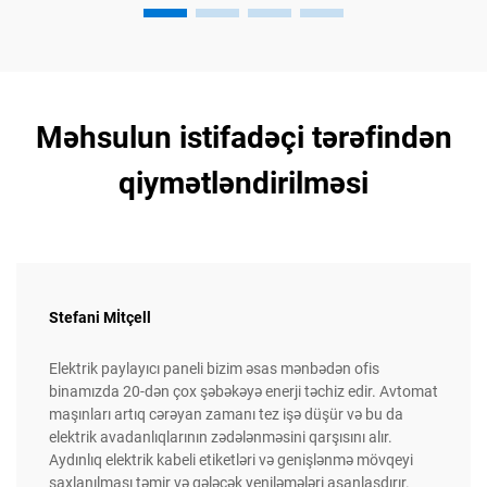
Məhsulun istifadəçi tərəfindən
qiymətləndirilməsi
Stefani Mİtçell
Elektrik paylayıcı paneli bizim əsas mənbədən ofis
binamızda 20-dən çox şəbəkəyə enerji təchiz edir. Avtomat
maşınları artıq cərəyan zamanı tez işə düşür və bu da
elektrik avadanlıqlarının zədələnməsini qarşısını alır.
Aydınlıq elektrik kabeli etiketləri və genişlənmə mövqeyi
saxlanılması təmir və gələcək yeniləmələri asanlaşdırır.