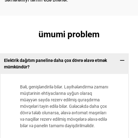
ümumi problem
Elektrik dağıtım panelinə daha çox dövrə əlavə etmək
mümkündür?
Bəli, genişləndirilə bilər. Layihələndirmə zamanı
müştərinin ehtiyaclarına uyğun olaraq
müəyyən sayda rezerv edilmiş quraşdırma
mövqeləri təyin edilə bilər. Gələcəkdə daha çox
dövrə tələb olunarsa, əlavə avtomat maşınları
və naqillər rezerv edilmiş mövqelərə əlavə edilə
bilər və panelin tamamı dəyişdirilməlidir.