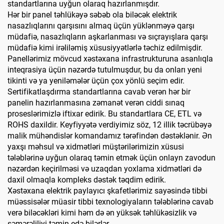
standartlarına uyğun olaraq hazırlanmışdır.
Hər bir panel təhlükəyə səbəb ola biləcək elektrik
nasazlıqlarını qarşısını almaq üçün yüklənməyə qarşı
müdafiə, nasazlıqların aşkarlanması və sıçrayışlara qarşı
müdafiə kimi irəliləmiş xüsusiyyətlərlə təchiz edilmişdir.
Panellərimiz mövcud xəstəxana infrastrukturuna asanlıqla
inteqrasiya üçün nəzərdə tutulmuşdur, bu da onları yeni
tikinti və ya yeniləmələr üçün çox yönlü seçim edir.
Sertifikatlaşdırma standartlarına cavab verən hər bir
panelin hazırlanmasına zəmanət verən ciddi sınaq
proseslərimizlə iftixar edirik. Bu standartlara CE, ETL və
ROHS daxildir. Keyfiyyətə verdiyimiz söz, 12 illik təcrübəyə
malik mühəndislər komandamız tərəfindən dəstəklənir. Ən
yaxşı məhsul və xidmətləri müştərilərimizin xüsusi
tələblərinə uyğun olaraq təmin etmək üçün onlayn zavodun
nəzərdən keçirilməsi və uzaqdan yoxlama xidmətləri də
daxil olmaqla kompleks dəstək təqdim edirik.
Xəstəxana elektrik paylayıcı şkafetlərimiz sayəsində tibbi
müəssisələr müasir tibbi texnologiyaların tələblərinə cavab
verə biləcəkləri kimi həm də ən yüksək təhlükəsizlik və
səmərəliliyi təmin edə bilərlər.