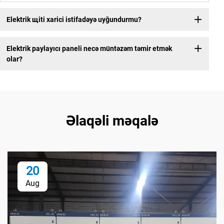
Elektrik щiti xarici istifadəyə uyğundurmu?
Elektrik paylayıcı paneli necə müntəzəm təmir etmək
olar?
Əlaqəli məqalə
20
Aug