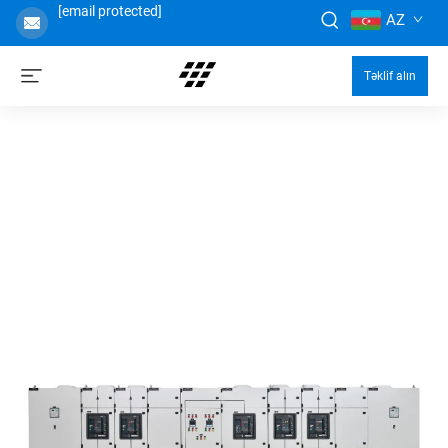
[email protected]
AZ
Təklif alın