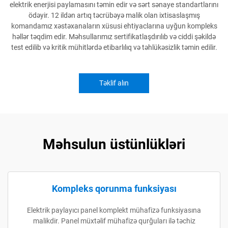
elektrik enerjisi paylamasını təmin edir və sərt sənaye standartlarını
ödəyir. 12 ildən artıq təcrübəyə malik olan ixtisaslaşmış
komandamız xəstəxanaların xüsusi ehtiyaclarına uyğun kompleks
həllər təqdim edir. Məhsullarımız sertifikatlaşdırılıb və ciddi şəkildə
test edilib və kritik mühitlərdə etibarlılıq və təhlükəsizlik təmin edilir.
Təklif alın
Məhsulun üstünlükləri
Kompleks qorunma funksiyası
Elektrik paylayıcı panel komplekt mühafizə funksiyasına
malikdir. Panel müxtəlif mühafizə qurğuları ilə təchiz