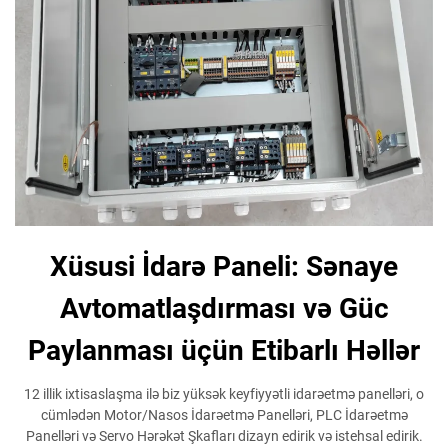
Xüsusi İdarə Paneli: Sənaye
Avtomatlaşdırması və Güc
Paylanması üçün Etibarlı Həllər
12 illik ixtisaslaşma ilə biz yüksək keyfiyyətli idarəetmə panelləri, o
cümlədən Motor/Nasos İdarəetmə Panelləri, PLC İdarəetmə
Panelləri və Servo Hərəkət Şkafları dizayn edirik və istehsal edirik.