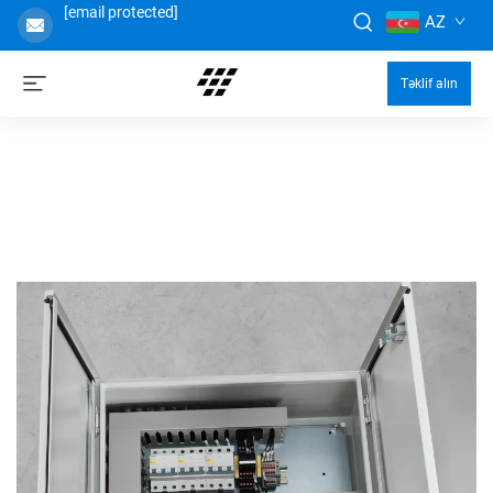
[email protected]
AZ
Təklif alın