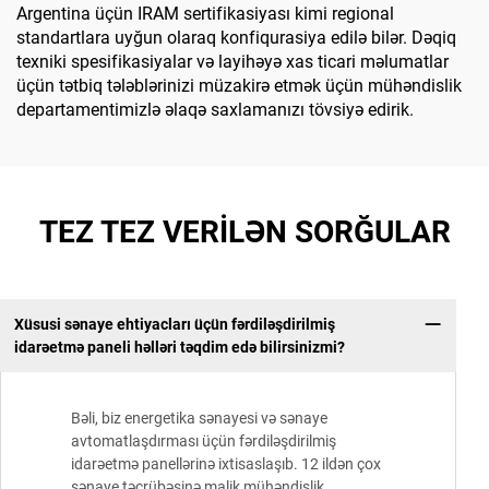
Argentina üçün IRAM sertifikasiyası kimi regional
standartlara uyğun olaraq konfiqurasiya edilə bilər. Dəqiq
texniki spesifikasiyalar və layihəyə xas ticari məlumatlar
üçün tətbiq tələblərinizi müzakirə etmək üçün mühəndislik
departamentimizlə əlaqə saxlamanızı tövsiyə edirik.
TEZ TEZ VERİLƏN SORĞULAR
Xüsusi sənaye ehtiyacları üçün fərdiləşdirilmiş
idarəetmə paneli həlləri təqdim edə bilirsinizmi?
Bəli, biz energetika sənayesi və sənaye
avtomatlaşdırması üçün fərdiləşdirilmiş
idarəetmə panellərinə ixtisaslaşıb. 12 ildən çox
sənaye təcrübəsinə malik mühəndislik