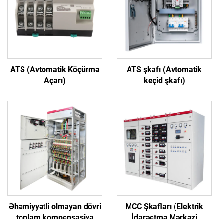
ATS (Avtomatik Köçürmə
ATS şkafı (Avtomatik
Açarı)
keçid şkafı)
Əhəmiyyətli olmayan dövri
MCC Şkafları (Elektrik
toplam kompensasiya
İdarəetmə Mərkəzi