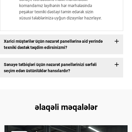
komandamız layihənin hər mərhələsində
peşəkar texniki dəstəyi təmin edərək sizin
xüsusi tələblərinizə uyğun dizaynlar hazırlayır.
Xarici müştərilər üçün nəzarət panellərinə aid yerində
texniki dəstək təqdim edirsinizmi?
Sənaye tətbiqləri üçün nəzarət panellərinizi sərfəli
seçim edən üstünlüklər hansılardır?
əlaqəli məqalələr