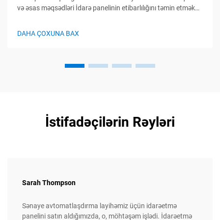
və əsas məqsədləri İdarə panelinin etibarlılığını təmin etməkdə
göndərmədən əvvəl yoxlamanın rolu Göndərmədən əvvəl
yoxlama sənaye avtomatika panelində keyfiyyət problemlərini
DAHA ÇOXUNA BAX
aşkarlamaq üçün son imkan kimi çıxış edir...
İstifadəçilərin Rəyləri
Sarah Thompson
Sənaye avtomatlaşdırma layihəmiz üçün idarəetmə
panelini satın aldığımızda, o, möhtəşəm işlədi. İdarəetmə