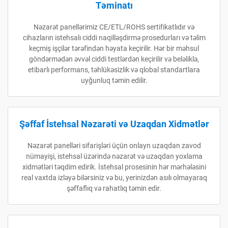
Təminatı
Nəzarət panellərimiz CE/ETL/ROHS sertifikatlıdır və
cihazların istehsalı ciddi naqilləşdirmə prosedurları və təlim
keçmiş işçilər tərəfindən həyata keçirilir. Hər bir məhsul
göndərmədən əvvəl ciddi testlərdən keçirilir və beləliklə,
etibarlı performans, təhlükəsizlik və qlobal standartlara
uyğunluq təmin edilir.
Şəffaf İstehsal Nəzarəti və Uzaqdan Xidmətlər
Nəzarət panelləri sifarişləri üçün onlayn uzaqdan zavod
nümayişi, istehsal üzərində nəzarət və uzaqdan yoxlama
xidmətləri təqdim edirik. İstehsal prosesinin hər mərhələsini
real vaxtda izləyə bilərsiniz və bu, yerinizdən asılı olmayaraq
şəffaflıq və rahatlıq təmin edir.