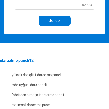
0/1000
Göndər
idarəetmə paneli12
yüksək dəqiqlikli idarəetmə paneli
rohs uyğun idarə paneli
fabrikdən birbaşa idarəetmə paneli
rəqəmsal idarəetmə paneli