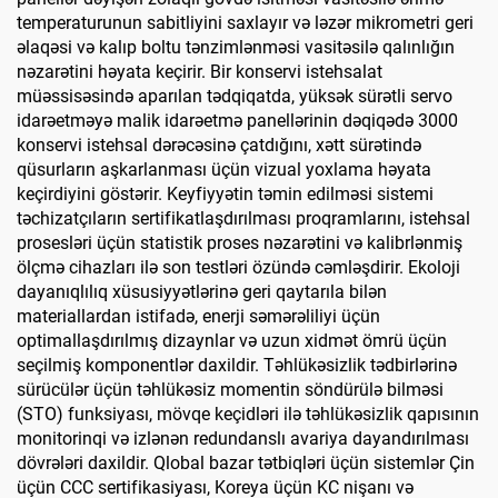
temperaturunun sabitliyini saxlayır və ləzər mikrometri geri
əlaqəsi və kalıp boltu tənzimlənməsi vasitəsilə qalınlığın
nəzarətini həyata keçirir. Bir konservi istehsalat
müəssisəsində aparılan tədqiqatda, yüksək sürətli servo
idarəetməyə malik idarəetmə panellərinin dəqiqədə 3000
konservi istehsal dərəcəsinə çatdığını, xətt sürətində
qüsurların aşkarlanması üçün vizual yoxlama həyata
keçirdiyini göstərir. Keyfiyyətin təmin edilməsi sistemi
təchizatçıların sertifikatlaşdırılması proqramlarını, istehsal
prosesləri üçün statistik proses nəzarətini və kalibrlənmiş
ölçmə cihazları ilə son testləri özündə cəmləşdirir. Ekoloji
dayanıqlılıq xüsusiyyətlərinə geri qaytarıla bilən
materiallardan istifadə, enerji səmərəliliyi üçün
optimallaşdırılmış dizaynlar və uzun xidmət ömrü üçün
seçilmiş komponentlər daxildir. Təhlükəsizlik tədbirlərinə
sürücülər üçün təhlükəsiz momentin söndürülə bilməsi
(STO) funksiyası, mövqe keçidləri ilə təhlükəsizlik qapısının
monitorinqi və izlənən redundanslı avariya dayandırılması
dövrələri daxildir. Qlobal bazar tətbiqləri üçün sistemlər Çin
üçün CCC sertifikasiyası, Koreya üçün KC nişanı və