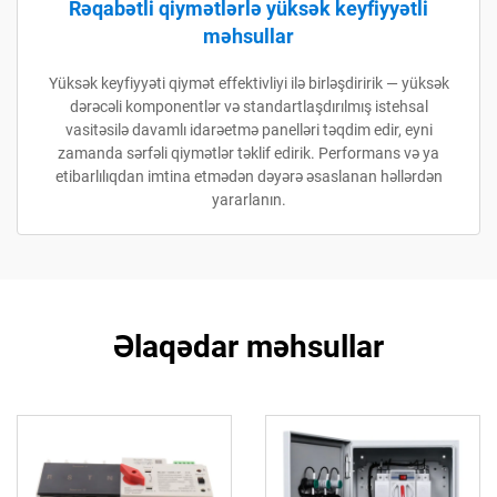
Rəqabətli qiymətlərlə yüksək keyfiyyətli
məhsullar
Yüksək keyfiyyəti qiymət effektivliyi ilə birləşdiririk — yüksək
dərəcəli komponentlər və standartlaşdırılmış istehsal
vasitəsilə davamlı idarəetmə panelləri təqdim edir, eyni
zamanda sərfəli qiymətlər təklif edirik. Performans və ya
etibarlılıqdan imtina etmədən dəyərə əsaslanan həllərdən
yararlanın.
Əlaqədar məhsullar