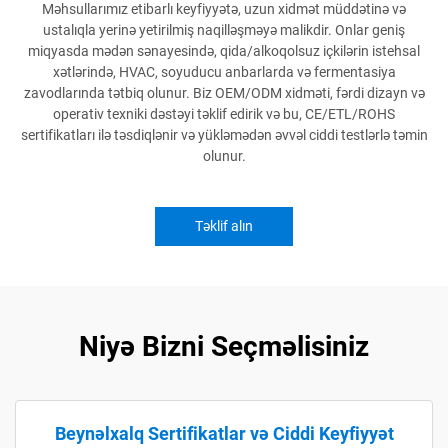
Məhsullarımız etibarlı keyfiyyətə, uzun xidmət müddətinə və
ustalıqla yerinə yetirilmiş naqilləşməyə malikdir. Onlar geniş
miqyasda mədən sənayesində, qida/alkoqolsuz içkilərin istehsal
xətlərində, HVAC, soyuducu anbarlarda və fermentasiya
zavodlarında tətbiq olunur. Biz OEM/ODM xidməti, fərdi dizayn və
operativ texniki dəstəyi təklif edirik və bu, CE/ETL/ROHS
sertifikatları ilə təsdiqlənir və yükləmədən əvvəl ciddi testlərlə təmin
olunur.
Təklif alın
Niyə Bizni Seçməlisiniz
Beynəlxalq Sertifikatlar və Ciddi Keyfiyyət