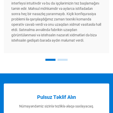
interfeysi intuitivdir və bu da işçilərimizin tez başlamağını
təmin edir. Məhsul möhkəmdir və aylarca istifadədən
sonra heç bir nasazlıq yaranmayıb. Kiçik konfiqurasiya
problemi ilə qarşılaşdığımız zaman texniki komanda
operativ cavab verdi və onu uzaqdan xidmət vasitəsilə həll
etdi. Satınalma əvvəlində fabrikin uzaqdan
görüntülənməsi və istehsalın nəzarəti xidmətləri də bizə
istehsalın gedişatı barədə aydın məlumat verdi.
Pulsuz Təklif Alın
Nümayəndəmiz sizinlə tezliklə əlaqə saxlayacaq.