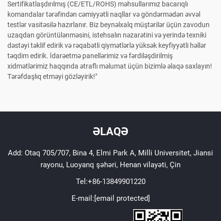
Sertifikatlaşdırılmış (CE/ETL/ROHS) məhsullarımız bacarıqlı
komandalar tərəfindən cəmiyyətli naqllar və göndərmədən əvvəl
testlər vasitəsilə hazırlanır. Biz beynəlxalq müştərilər üçün zavodun
uzaqdan görüntülənməsini, istehsalın nəzarətini və yerində texniki
dəstəyi təklif edirik və rəqabətli qiymətlərlə yüksək keyfiyyətli həllər
təqdim edirik. İdarəetmə panellərimiz və fərdiləşdirilmiş
xidmətlərimiz haqqında ətraflı məlumat üçün bizimlə əlaqə saxlayın!
Tərəfdaşlıq etməyi gözləyirik!"
ƏLAQƏ
Add: Otaq 705/707, Bina 4, Elmi Park A, Milli Universitet, Jiansi
rayonu, Luoyanq şəhəri, Henan vilayəti, Çin
Tel:
+86-13849901220
E-mail:
[email protected]