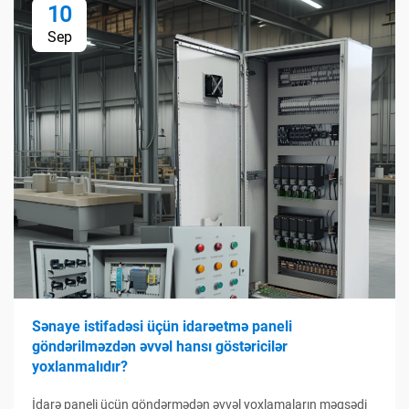
10
Sep
Sənaye istifadəsi üçün idarəetmə paneli
göndərilməzdən əvvəl hansı göstəricilər
yoxlanmalıdır?
İdarə paneli üçün göndərmədən əvvəl yoxlamaların məqsədi