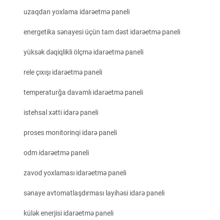
uzaqdan yoxlama idarəetmə paneli
energetika sənayesi üçün tam dəst idarəetmə paneli
yüksək dəqiqlikli ölçmə idarəetmə paneli
rele çıxışı idarəetmə paneli
temperaturğa davamlı idarəetmə paneli
istehsal xətti idarə paneli
proses monitorinqi idarə paneli
odm idarəetmə paneli
zavod yoxlaması idarəetmə paneli
sənaye avtomatlaşdırması layihəsi idarə paneli
külək enerjisi idarəetmə paneli