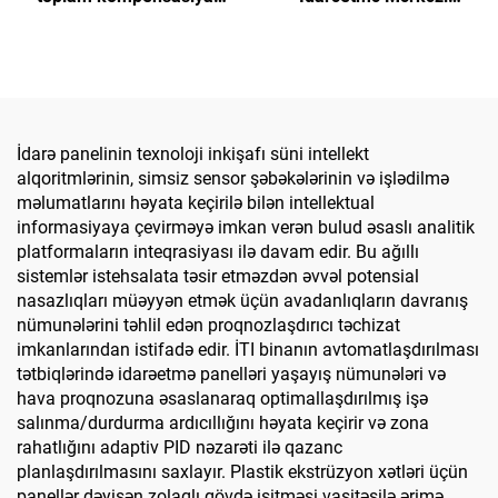
qabineti
Şkafları)
İdarə panelinin texnoloji inkişafı süni intellekt
alqoritmlərinin, simsiz sensor şəbəkələrinin və işlədilmə
məlumatlarını həyata keçirilə bilən intellektual
informasiyaya çevirməyə imkan verən bulud əsaslı analitik
platformaların inteqrasiyası ilə davam edir. Bu ağıllı
sistemlər istehsalata təsir etməzdən əvvəl potensial
nasazlıqları müəyyən etmək üçün avadanlıqların davranış
nümunələrini təhlil edən proqnozlaşdırıcı təchizat
imkanlarından istifadə edir. İTI binanın avtomatlaşdırılması
tətbiqlərində idarəetmə panelləri yaşayış nümunələri və
hava proqnozuna əsaslanaraq optimallaşdırılmış işə
salınma/durdurma ardıcıllığını həyata keçirir və zona
rahatlığını adaptiv PID nəzarəti ilə qazanc
planlaşdırılmasını saxlayır. Plastik ekstrüzyon xətləri üçün
panellər dəyişən zolaqlı gövdə isitməsi vasitəsilə ərimə