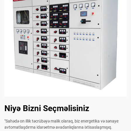
Niyə Bizni Seçməlisiniz
"Sahədə on illik təcrübəyə malik olaraq, biz energetika və sənaye
avtomatlaşdırma idarəetmə avadanlıqlarına ixtisaslaşmışıq.