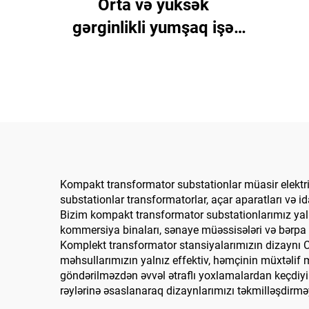
Orta və yüksək
gərginlikli yumşaq işə
salma şkafları
Kompakt transformator substationlar müasir elektri
substationlar transformatorlar, açar aparatları və 
Bizim kompakt transformator substationlarımız yalnı
kommersiya binaları, sənaye müəssisələri və bərpa ol
Komplekt transformator stansiyalarımızın dizaynı CE
məhsullarımızın yalnız effektiv, həmçinin müxtəlif 
göndərilməzdən əvvəl ətraflı yoxlamalardan keçdiyi 
rəylərinə əsaslanaraq dizaynlarımızı təkmilləşdirmə