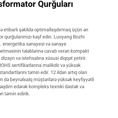
formator Qurğuları
 etibarlı şəkildə optimallaşdırmaq üçün ən
r qurğularımızı kəşf edin. Luoyang Bozhi
d. energetika sənayesi və sənaye
rəetməsinin tələblərinə cavab verən kompakt
dizayn və istehsalına xüsusi diqqət yetirir.
OHS sertifikatlarına malikdir və yüksək
standartlarını təmin edir. 12 ildən artıq olan
m də beynəlxalq müştərilərə yüksək keyfiyyətli
ə təqdim edərək kompleks texniki dəstək və
i təmin edirik.