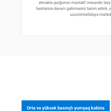
etməklə qurğunun müxtəlif mexaniki təzyi
təsirlərinə dəvam gətirməsini təmin edirik
uzunömürlülüyə malikdi
Orta və yüksək basınçlı yumşaq kabina