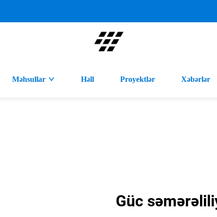
Məhsullar
Həll
Proyektlər
Xəbərlər
Güc səmərəlili