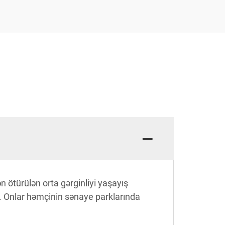
n ötürülən orta gərginliyi yaşayış
r. Onlar həmçinin sənaye parklarında