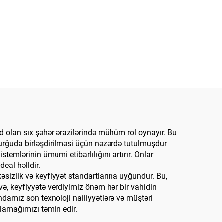
d olan sıx şəhər ərazilərində mühüm rol oynayır. Bu
qurğuda birləşdirilməsi üçün nəzərdə tutulmuşdur.
emlərinin ümumi etibarlılığını artırır. Onlar
eal həlldir.
əsizlik və keyfiyyət standartlarına uyğundur. Bu,
ə, keyfiyyətə verdiyimiz önəm hər bir vahidin
damız son texnoloji nailiyyətlərə və müştəri
ılamağımızı təmin edir.