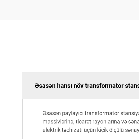
Əsasən hansı növ transformator stansi
Əsasən paylayıcı transformator stansiyal
massivlərinə, ticarət rayonlarına və sə
elektrik təchizatı üçün kiçik ölçülü səna