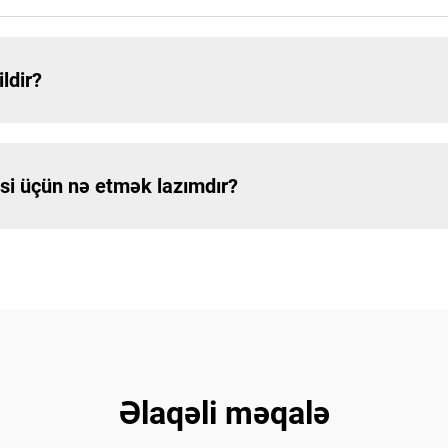
ldir?
əsi üçün nə etmək lazımdır?
Əlaqəli məqalə