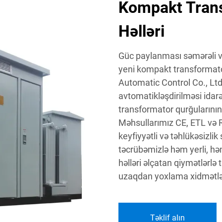
Kompakt Trans
Həlləri
Güc paylanması səmərəli və
yeni kompakt transformato
Automatic Control Co., Lt
avtomatikləşdirilməsi ida
transformator qurğularının 
Məhsullarımız CE, ETL və R
keyfiyyətli və təhlükəsizlik 
təcrübəmizlə həm yerli, hə
həlləri əlçatan qiymətlərl
uzaqdan yoxlama xidmətlər
Təklif alın