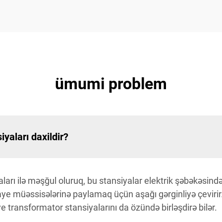
ümumi problem
yaları daxildir?
arı ilə məşğul oluruq, bu stansiyalar elektrik şəbəkəsində
naye müəssisələrinə paylamaq üçün aşağı gərginliyə çeviri
ye transformator stansiyalarını da özündə birləşdirə bilər.