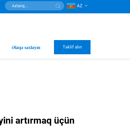
AZ
Təklif alın
Əlaqə saxlayın
yini artırmaq üçün