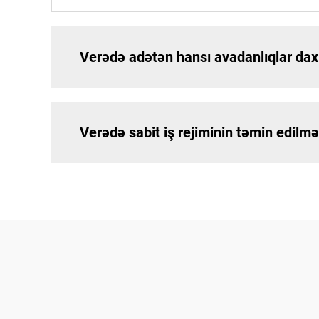
Verədə adətən hansı avadanlıqlar daxi
Verədə sabit iş rejiminin təmin edilm