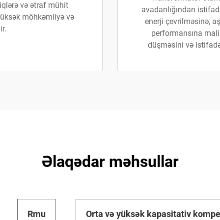
qlərə və ətraf mühit
avadanlığından istifad
, yüksək möhkəmliyə və
enerji çevrilməsinə, aş
r.
performansına malikd
düşməsini və istifadəç
Əlaqədar məhsullar
Rmu
Orta və yüksək kapasitativ kompe