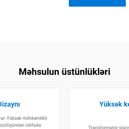
Məhsulun üstünlükləri
Dizaynı
Yüksək ke
ar. Yüksək möhkəmlikli
üzülüşündən istifadə
Transformator stans