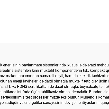
k enerjisinin paylanması sistemlərində, xüsusilə də ərazi məhdu
idarəetmə sistemləri kimi müxtəlif komponentlərin tək, kompakt 
z məkan baxımından səmərəli deyil, həm də elektrik təchizatı sist
unan enerji layihələri də daxil olmaqla müxtəlif tətbiqlər üçün id
, ETL və ROHS sertifikatları də daxil olmaqla, beynəlxalq təhlük
mühitlərdə istifadə üçün təhlükəsiz olması deməkdir. Bundan əlav
sərtləşdirilmiş test proseslərimizdə əks olunur. Mühəndis koman
yə sadiqdir və energetika sənayesinin dəyişən ehtiyaclarını qarş