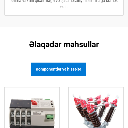
salma vaxtını qısaltmağa və iş səmərəliliyini artırmağa kömək
edir.
Əlaqədar məhsullar
Komponentlər və hissələr