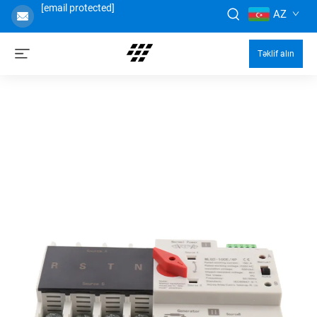
[email protected]
AZ
Təklif alın