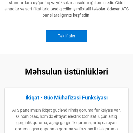
standartlara uyğunluq və yüksək məhsuldarlığı təmin edir. Ciddi
sınaqlar və sertifikatlarla təsdiq edilmiş müxtəlif tələbləri ödəyən ATS
panel aralığımızı kəşf edin.
Təklif alın
Məhsulun üstünlükləri
İkiqat - Güc Mühafizəsi Funksiyası
ATS panelımızın ikiqat gücləndirilmiş qoruma funksiyası var.
O, həm əsas, həm də ehtiyat elektrik təchizatı üçün artıq
gərginlik qoruma, aşağı gərginlik qoruma, artıq cərəyan
qoruma, qısa qapanma qoruma və fazanın itkisi qoruma