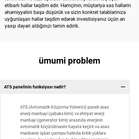
etibarlı həllər təqdim edir. Həmçinin, müştəriyə xas həllərin
əhəmiyyətini başa düşürük və sizin konkret tələblərinizə
uyğunlaşan həllər təqdim edərək investisiyanız üçün ən
yaxşı dəyəri aldığınızı təmin edirik.
ümumi problem
ATS panelinin funksiyası nədir?
ATS (Avtomatik Köçürmə Yolverici) paneli əsas
enerji mənbəyi (şəbəkə kimi) və ehtiyat enerji
mənbəyi (generator kimi) arasında enerjinin
avtomatik köçürülməsini həyata keçirir və əsas
mənbənin işdən çıxması halında kritik yüklərə