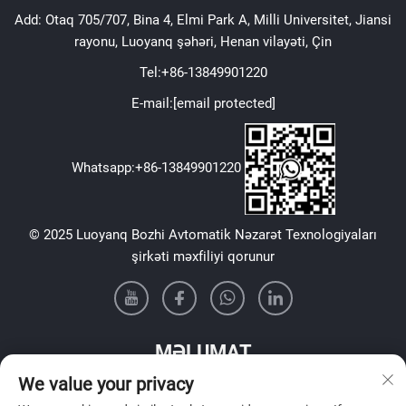
Add: Otaq 705/707, Bina 4, Elmi Park A, Milli Universitet, Jiansi
rayonu, Luoyanq şəhəri, Henan vilayəti, Çin
Tel:
+86-13849901220
E-mail:
[email protected]
Whatsapp:
+86-13849901220
© 2025 Luoyanq Bozhi Avtomatik Nəzarət Texnologiyaları
şirkəti məxfiliyi qorunur
MƏLUMAT
We value your privacy
Həftəlik bülletenimizi almaq üçün qeydiyyatdan keçin