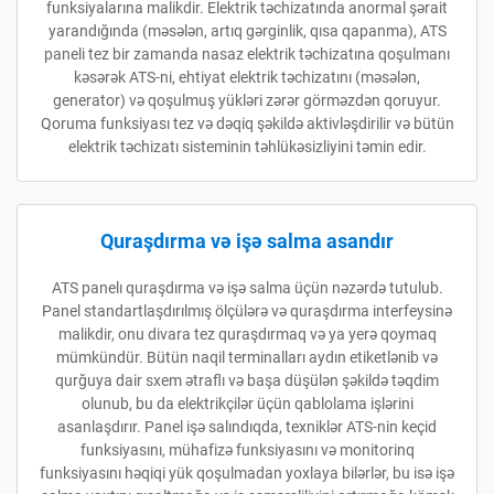
funksiyalarına malikdir. Elektrik təchizatında anormal şərait
yarandığında (məsələn, artıq gərginlik, qısa qapanma), ATS
paneli tez bir zamanda nasaz elektrik təchizatına qoşulmanı
kəsərək ATS-ni, ehtiyat elektrik təchizatını (məsələn,
generator) və qoşulmuş yükləri zərər görməzdən qoruyur.
Qoruma funksiyası tez və dəqiq şəkildə aktivləşdirilir və bütün
elektrik təchizatı sisteminin təhlükəsizliyini təmin edir.
Quraşdırma və işə salma asandır
ATS panelı quraşdırma və işə salma üçün nəzərdə tutulub.
Panel standartlaşdırılmış ölçülərə və quraşdırma interfeysinə
malikdir, onu divara tez quraşdırmaq və ya yerə qoymaq
mümkündür. Bütün naqil terminalları aydın etiketlənib və
qurğuya dair sxem ətraflı və başa düşülən şəkildə təqdim
olunub, bu da elektrikçilər üçün qablolama işlərini
asanlaşdırır. Panel işə salındıqda, texniklər ATS-nin keçid
funksiyasını, mühafizə funksiyasını və monitorinq
funksiyasını həqiqi yük qoşulmadan yoxlaya bilərlər, bu isə işə