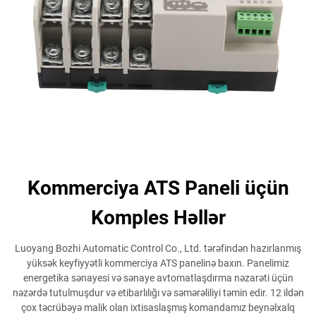
Kommerciya ATS Paneli üçün
Komples Həllər
Luoyang Bozhi Automatic Control Co., Ltd. tərəfindən hazırlanmış
yüksək keyfiyyətli kommerciya ATS panelinə baxın. Panelimiz
energetika sənayesi və sənaye avtomatlaşdırma nəzarəti üçün
nəzərdə tutulmuşdur və etibarlılığı və səmərəliliyi təmin edir. 12 ildən
çox təcrübəyə malik olan ixtisaslaşmış komandamız beynəlxalq