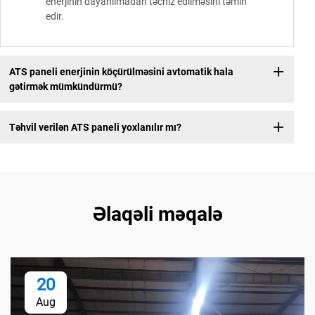
enerjinin dayanılmadan təchiz edilməsini təmin
edir.
ATS paneli enerjinin köçürülməsini avtomatik hala
gətirmək mümkündürmü?
Təhvil verilən ATS paneli yoxlanılır mı?
Əlaqəli məqalə
20
Aug