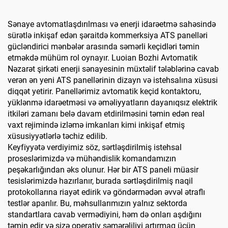
Sənaye avtomatlaşdırılması və enerji idarəetmə sahəsində
sürətlə inkişaf edən şəraitdə kommerksiya ATS panelləri
gücləndirici mənbələr arasında səmərli keçidləri təmin
etməkdə mühüm rol oynayır. Luoian Bozhi Avtomatik
Nəzarət şirkəti enerji sənayesinin müxtəlif tələblərinə cavab
verən ən yeni ATS panellərinin dizayn və istehsalına xüsusi
diqqət yetirir. Panellərimiz avtomatik keçid kontaktoru,
yüklənmə idarəetməsi və əməliyyatların dayanıqsız elektrik
itkiləri zamanı belə davam etdirilməsini təmin edən real
vaxt rejimində izləmə imkanları kimi inkişaf etmiş
xüsusiyyətlərlə təchiz edilib.
Keyfiyyətə verdiyimiz söz, sərtləşdirilmiş istehsal
proseslərimizdə və mühəndislik komandamızın
peşəkarlığından əks olunur. Hər bir ATS paneli müasir
tesislərimizdə hazırlanır, burada sərtləşdirilmiş naqil
protokollarına riayət edirik və göndərmədən əvvəl ətraflı
testlər aparılır. Bu, məhsullarımızın yalnız sektorda
standartlara cavab vermədiyini, həm də onları aşdığını
təmin edir və sizə operativ səmərəliliyi artırmaq üçün