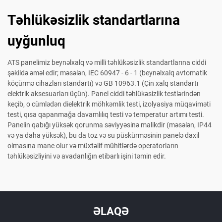
Təhlükəsizlik standartlarına
uyğunluq
ATS panelimiz beynəlxalq və milli təhlükəsizlik standartlarına ciddi
şəkildə əməl edir; məsələn, IEC 60947 - 6 - 1 (beynəlxalq avtomatik
köçürmə cihazları standartı) və GB 10963.1 (Çin xalq standartı
elektrik aksesuarları üçün). Panel ciddi təhlükəsizlik testlərindən
keçib, o cümlədən dielektrik möhkəmlik testi, izolyasiya müqaviməti
testi, qısa qapanmağa davamlılıq testi və temperatur artımı testi.
Panelin qabığı yüksək qorunma səviyyəsinə malikdir (məsələn, IP44
və ya daha yüksək), bu da toz və su püskürməsinin panelə daxil
olmasına mane olur və müxtəlif mühitlərdə operatorların
təhlükəsizliyini və avadanlığın etibarlı işini təmin edir.
ƏLAQƏ