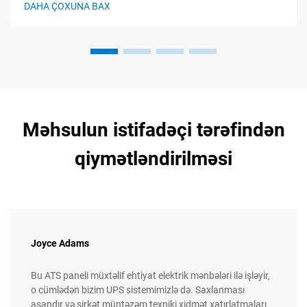
DAHA ÇOXUNA BAX
olunması, qorunması və avtomatik idarə olunması
funksiyalarını yerinə yetirir...
Məhsulun istifadəçi tərəfindən
qiymətləndirilməsi
Joyce Adams
Bu ATS paneli müxtəlif ehtiyat elektrik mənbələri ilə işləyir,
o cümlədən bizim UPS sistemimizlə də. Saxlanması
asandır və şirkət müntəzəm texniki xidmət xatırlatmaları