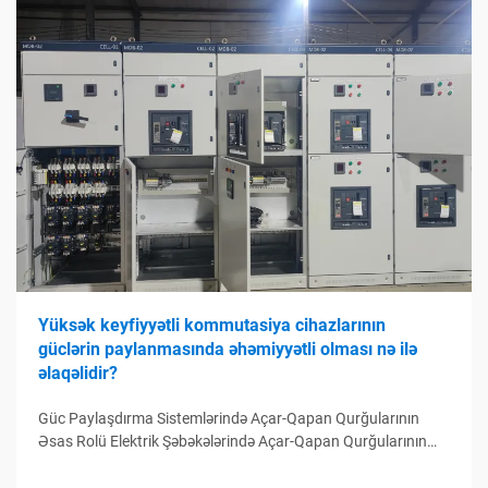
Yüksək keyfiyyətli kommutasiya cihazlarının
güclərin paylanmasında əhəmiyyətli olması nə ilə
əlaqəlidir?
Güc Paylaşdırma Sistemlərində Açar-Qapan Qurğularının
Əsas Rolü Elektrik Şəbəkələrində Açar-Qapan Qurğularının
Funksiyası Açar-qapan qurğular elektrik paylayıcı sistemlərin
idarə mərkəzi kimi çıxış edir, elektrik dövrələrinin idarə