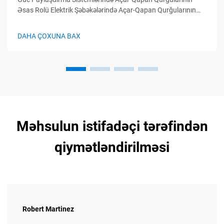
Əsas Rolü Elektrik Şəbəkələrində Açar-Qapan Qurğularının
Funksiyası Açar-qapan qurğular elektrik paylayıcı sistemlərin
idarə mərkəzi kimi çıxış edir, elektrik dövrələrinin idarə
DAHA ÇOXUNA BAX
olunması, qorunması və avtomatik idarə olunması
funksiyalarını yerinə yetirir...
Məhsulun istifadəçi tərəfindən
qiymətləndirilməsi
Robert Martinez