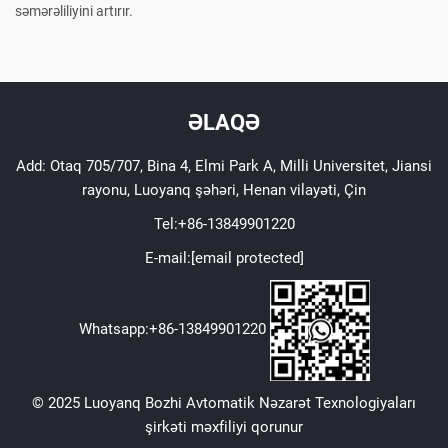
səmərəliliyini artırır.
ƏLAQƏ
Add: Otaq 705/707, Bina 4, Elmi Park A, Milli Universitet, Jiansi
rayonu, Luoyanq şəhəri, Henan vilayəti, Çin
Tel:
+86-13849901220
E-mail:
[email protected]
Whatsapp:
+86-13849901220
© 2025 Luoyanq Bozhi Avtomatik Nəzarət Texnologiyaları
şirkəti məxfiliyi qorunur