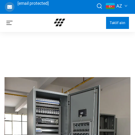
[email protected]
AZ
Təklif alın