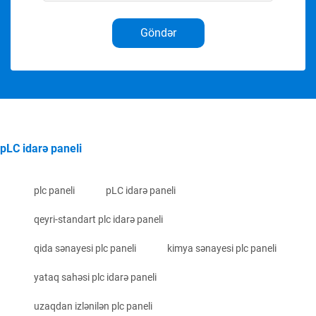
Göndər
pLC idarə paneli
plc paneli
pLC idarə paneli
qeyri-standart plc idarə paneli
qida sənayesi plc paneli
kimya sənayesi plc paneli
yataq sahəsi plc idarə paneli
uzaqdan izlənilən plc paneli