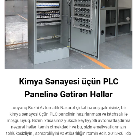
Kimya Sənayesi üçün PLC
Panelinə Gətirən Həllər
Luoyanq Bozhi Avtomatik Nəzarət şirkətinə xoş gəlmisiniz, biz
kimya sənayesi üçün PLC panelinin hazırlanması və istehsalı ilə
məşğuluyuq. Bizim ixtisasımız yüksək keyfiyyətli avtomatlaşdırma
nəzarət həlləri təmin etməkdədir və bu, sizin əməliyyatlarınızın
təhlükəsizliyini, səmərəliliyini və etibarlılığını təmin edir. 2013-cü ildə