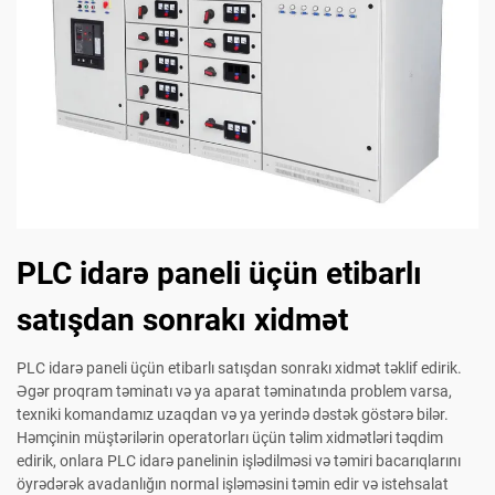
PLC idarə paneli üçün etibarlı
satışdan sonrakı xidmət
PLC idarə paneli üçün etibarlı satışdan sonrakı xidmət təklif edirik.
Əgər proqram təminatı və ya aparat təminatında problem varsa,
texniki komandamız uzaqdan və ya yerində dəstək göstərə bilər.
Həmçinin müştərilərin operatorları üçün təlim xidmətləri təqdim
edirik, onlara PLC idarə panelinin işlədilməsi və təmiri bacarıqlarını
öyrədərək avadanlığın normal işləməsini təmin edir və istehsalat