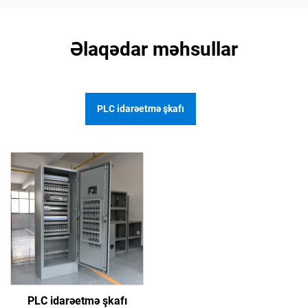
Əlaqədar məhsullar
PLC idarəetmə şkafı
PLC idarəetmə şkafı