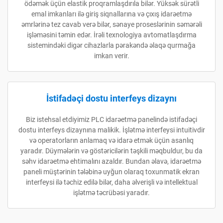
ödəmək üçün elastik proqramlaşdırıla bilər. Yüksək sürətli
emal imkanları ilə giriş siqnallarına və çıxış idarəetmə
əmrlərinə tez cavab verə bilər, sənaye proseslərinin səmərəli
işləməsini təmin edər. İrəli texnologiya avtomatlaşdırma
sistemindəki digər cihazlarla pərakəndə əlaqə qurmağa
imkan verir.
İstifadəçi dostu interfeys dizaynı
Biz istehsal etdiyimiz PLC idarəetmə panelində istifadəçi
dostu interfeys dizaynına malikik. İşlətmə interfeysi intuitivdir
və operatorların anlamaq və idarə etmək üçün asanlıq
yaradır. Düymələrin və göstəricilərin təşkili məqbuldur, bu da
səhv idarəetmə ehtimalını azaldır. Bundan əlavə, idarəetmə
paneli müştərinin tələbinə uyğun olaraq toxunmatik ekran
interfeysi ilə təchiz edilə bilər, daha əlverişli və intellektual
işlətmə təcrübəsi yaradır.