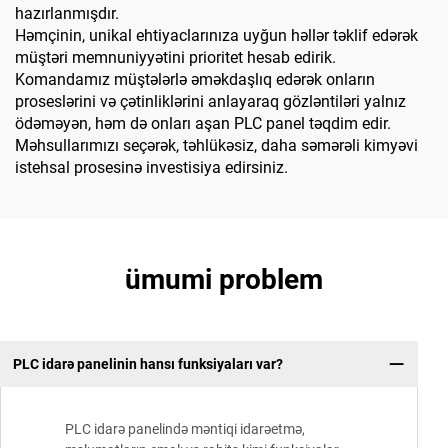
hazırlanmışdır.
Həmçinin, unikal ehtiyaclarınıza uyğun həllər təklif edərək
müştəri memnuniyyətini prioritet hesab edirik.
Komandamız müştələrlə əməkdaşlıq edərək onların
proseslərini və çətinliklərini anlayaraq gözləntiləri yalnız
ödəməyən, həm də onları aşan PLC panel təqdim edir.
Məhsullarımızı seçərək, təhlükəsiz, daha səmərəli kimyəvi
istehsal prosesinə investisiya edirsiniz.
ümumi problem
PLC idarə panelinin hansı funksiyaları var?
PLC idarə panelində məntiqi idarəetmə,