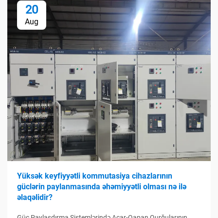
20
Aug
Yüksək keyfiyyətli kommutasiya cihazlarının
güclərin paylanmasında əhəmiyyətli olması nə ilə
əlaqəlidir?
Güc Paylaşdırma Sistemlərində Açar-Qapan Qurğularının