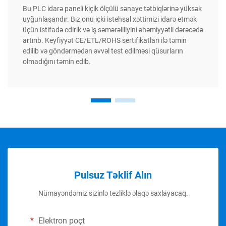
Bu PLC idarə paneli kiçik ölçülü sənaye tətbiqlərinə yüksək
uyğunlaşandır. Biz onu içki istehsal xəttimizi idarə etmək
üçün istifadə edirik və iş səmərəliliyini əhəmiyyətli dərəcədə
artırıb. Keyfiyyət CE/ETL/ROHS sertifikatları ilə təmin
edilib və göndərmədən əvvəl test edilməsi qüsurların
olmadığını təmin edib.
Pulsuz Təklif Alın
Nümayəndəmiz sizinlə tezliklə əlaqə saxlayacaq.
Elektron poçt