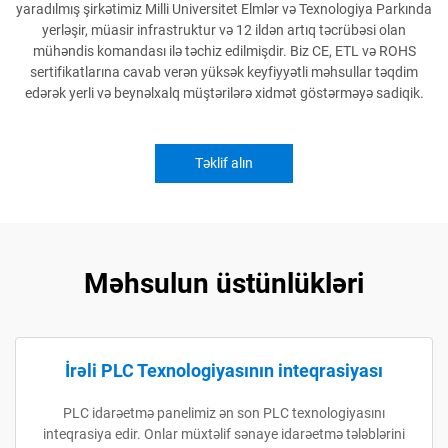
yaradılmış şirkətimiz Milli Universitet Elmlər və Texnologiya Parkında
yerləşir, müasir infrastruktur və 12 ildən artıq təcrübəsi olan
mühəndis komandası ilə təchiz edilmişdir. Biz CE, ETL və ROHS
sertifikatlarına cavab verən yüksək keyfiyyətli məhsullar təqdim
edərək yerli və beynəlxalq müştərilərə xidmət göstərməyə sadiqik.
Təklif alın
Məhsulun üstünlükləri
İrəli PLC Texnologiyasının inteqrasiyası
PLC idarəetmə panelimiz ən son PLC texnologiyasını
inteqrasiya edir. Onlar müxtəlif sənaye idarəetmə tələblərini