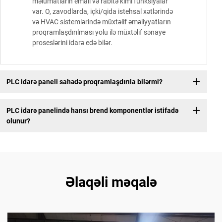
məlumatların emalı və rabitə kimi funksiyalar
var. O, zavodlarda, içki/qida istehsal xətlərində
və HVAC sistemlərində müxtəlif əməliyyatların
proqramlaşdırılması yolu ilə müxtəlif sənaye
proseslərini idarə edə bilər.
PLC idarə paneli sahədə proqramlaşdırıla bilərmi?
PLC idarə panelində hansı brend komponentlər istifadə
olunur?
Əlaqəli məqalə