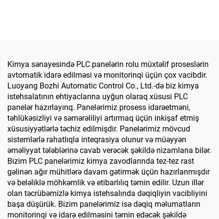
Kimya sənayesində PLC panelərin rolu müxtəlif proseslərin
avtomatik idarə edilməsi və monitorinqi üçün çox vacibdir.
Luoyang Bozhi Automatic Control Co., Ltd.-də biz kimya
istehsalatının ehtiyaclarına uyğun olaraq xüsusi PLC
panelər hazırlayırıq. Panelərimiz prosess idarəetməni,
təhlükəsizliyi və səmərəliliyi artırmaq üçün inkişaf etmiş
xüsusiyyətlərlə təchiz edilmişdir. Panelərimiz mövcud
sistemlərlə rahatlıqla inteqrasiya olunur və müəyyən
əməliyyat tələblərinə cavab verəcək şəkildə nizamlana bilər.
Bizim PLC panelərimiz kimya zavodlarında tez-tez rast
gəlinən ağır mühitlərə davam gətirmək üçün hazırlanmışdır
və beləliklə möhkəmlik və etibarlılıq təmin edilir. Uzun illər
olan təcrübəmizlə kimya istehsalında dəqiqliyin vacibliyini
başa düşürük. Bizim panelərimiz isə dəqiq məlumatların
monitorinqi və idarə edilməsini təmin edəcək şəkildə