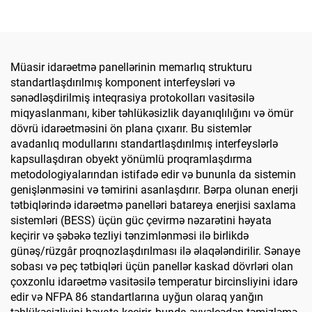
Müasir idarəetmə panellərinin memarlıq strukturu
standartlaşdırılmış komponent interfeysləri və
sənədləşdirilmiş inteqrasiya protokolları vasitəsilə
miqyaslanmanı, kiber təhlükəsizlik dayanıqlılığını və ömür
dövrü idarəetməsini ön plana çıxarır. Bu sistemlər
avadanlıq modullarını standartlaşdırılmış interfeyslərlə
kapsullaşdıran obyekt yönümlü proqramlaşdırma
metodologiyalarından istifadə edir və bununla da sistemin
genişlənməsini və təmirini asanlaşdırır. Bərpa olunan enerji
tətbiqlərində idarəetmə panelləri batareya enerjisi saxlama
sistemləri (BESS) üçün güc çevirmə nəzarətini həyata
keçirir və şəbəkə tezliyi tənzimlənməsi ilə birlikdə
günəş/rüzgâr proqnozlaşdırılması ilə əlaqələndirilir. Sənaye
sobası və peç tətbiqləri üçün panellər kaskad dövrləri olan
çoxzonlu idarəetmə vasitəsilə temperatur bircinsliyini idarə
edir və NFPA 86 standartlarına uyğun olaraq yanğın