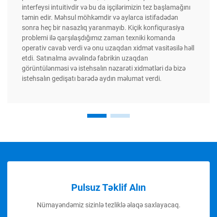
interfeysi intuitivdir və bu da işçilərimizin tez başlamağını
təmin edir. Məhsul möhkəmdir və aylarca istifadədən
sonra heç bir nasazlıq yaranmayıb. Kiçik konfiqurasiya
problemi ilə qarşılaşdığımız zaman texniki komanda
operativ cavab verdi və onu uzaqdan xidmət vasitəsilə həll
etdi. Satınalma əvvəlində fabrikin uzaqdan
görüntülənməsi və istehsalın nəzarəti xidmətləri də bizə
istehsalın gedişatı barədə aydın məlumat verdi.
Pulsuz Təklif Alın
Nümayəndəmiz sizinlə tezliklə əlaqə saxlayacaq.