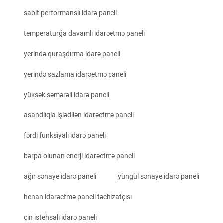
sabit performanslı idarə paneli
temperaturğa davamlı idarəetmə paneli
yerində quraşdırma idarə paneli
yerində sazlama idarəetmə paneli
yüksək səmərəli idarə paneli
asandlıqla işlədilən idarəetmə paneli
fərdi funksiyalı idarə paneli
bərpa olunan enerji idarəetmə paneli
ağır sənaye idarə paneli
yüngül sənaye idarə paneli
henan idarəetmə paneli təchizatçısı
çin istehsalı idarə paneli