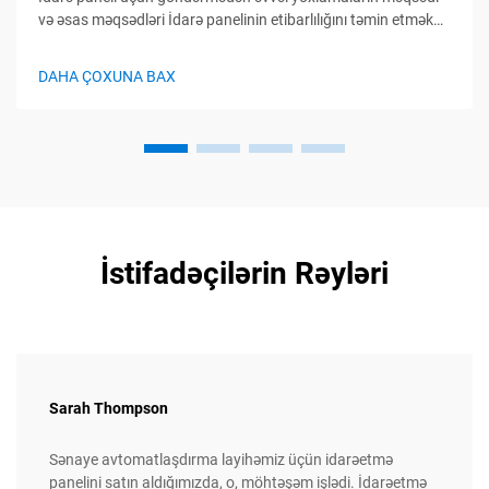
və əsas məqsədləri İdarə panelinin etibarlılığını təmin etməkdə
göndərmədən əvvəl yoxlamanın rolu Göndərmədən əvvəl
yoxlama sənaye avtomatika panelində keyfiyyət problemlərini
DAHA ÇOXUNA BAX
aşkarlamaq üçün son imkan kimi çıxış edir...
İstifadəçilərin Rəyləri
Sarah Thompson
Sənaye avtomatlaşdırma layihəmiz üçün idarəetmə
panelini satın aldığımızda, o, möhtəşəm işlədi. İdarəetmə