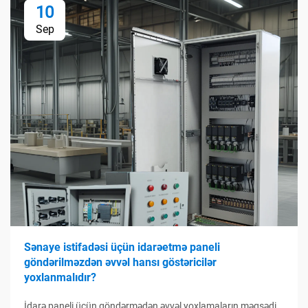
10
Sep
Sənaye istifadəsi üçün idarəetmə paneli
göndərilməzdən əvvəl hansı göstəricilər
yoxlanmalıdır?
İdarə paneli üçün göndərmədən əvvəl yoxlamaların məqsədi