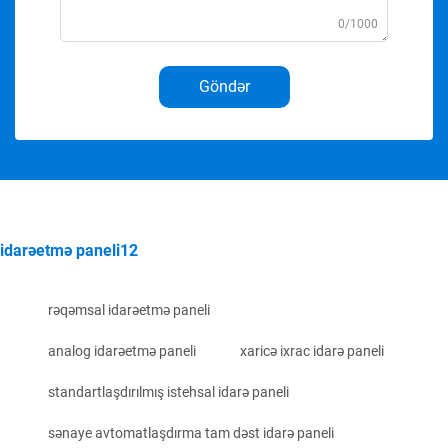
0/1000
Göndər
idarəetmə paneli12
rəqəmsal idarəetmə paneli
analog idarəetmə paneli
xaricə ixrac idarə paneli
standartlaşdırılmış istehsal idarə paneli
sənaye avtomatlaşdırma tam dəst idarə paneli