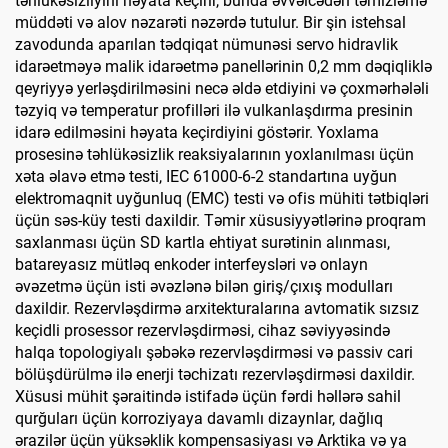
təhlükəsizliyini həyata keçirir, bunda əvvəlcədən təmizləmə
müddəti və alov nəzarəti nəzərdə tutulur. Bir şin istehsal
zavodunda aparılan tədqiqat nümunəsi servo hidravlik
idarəetməyə malik idarəetmə panellərinin 0,2 mm dəqiqliklə
qeyriyyə yerləşdirilməsini necə əldə etdiyini və çoxmərhələli
təzyiq və temperatur profilləri ilə vulkanlaşdırma presinin
idarə edilməsini həyata keçirdiyini göstərir. Yoxlama
prosesinə təhlükəsizlik reaksiyalarının yoxlanılması üçün
xəta əlavə etmə testi, IEC 61000-6-2 standartına uyğun
elektromaqnit uyğunluq (EMC) testi və ofis mühiti tətbiqləri
üçün səs-küy testi daxildir. Təmir xüsusiyyətlərinə proqram
saxlanması üçün SD kartla ehtiyat surətinin alınması,
batareyasız mütləq enkoder interfeysləri və onlayn
əvəzetmə üçün isti əvəzlənə bilən giriş/çıxış modulları
daxildir. Rezervləşdirmə arxitekturalarına avtomatik sızsız
keçidli prosessor rezervləşdirməsi, cihaz səviyyəsində
halqa topologiyalı şəbəkə rezervləşdirməsi və passiv cari
bölüşdürülmə ilə enerji təchizatı rezervləşdirməsi daxildir.
Xüsusi mühit şəraitində istifadə üçün fərdi həllərə sahil
qurğuları üçün korroziyaya davamlı dizaynlar, dağlıq
ərazilər üçün yüksəklik kompensasiyası və Arktika və ya