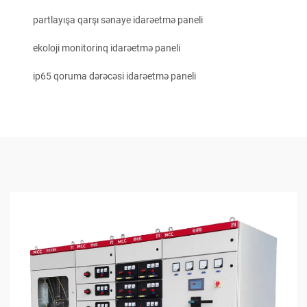
partlayışa qarşı sənaye idarəetmə paneli
ekoloji monitorinq idarəetmə paneli
ip65 qoruma dərəcəsi idarəetmə paneli