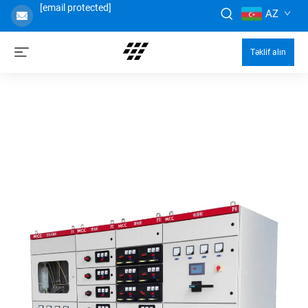
[email protected]
AZ
Təklif alın