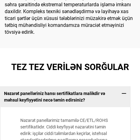
səhra şəraitində ekstremal temperaturlarda işləmə imkanı
daxildir. Kompleks texniki sənədləşdirmə və layihəyə xas
ticari şərtlər üçün xüsusi tələblərinizi müzakirə etmək üçün
tətbiq mühəndisliyi komandamıza müraciət etməyinizi
tövsiyə edirik.
TEZ TEZ VERİLƏN SORĞULAR
Nəzarət panelləriniz hansı sertifikatlara malikdir və
məhsul keyfiyyətini necə təmin edirsiniz?
Nəzarət panellərimiz tamamilə CE/ETL/ROHS
sertifikatlıdır. Ciddi keyfiyyət nəzarətini təmin
edirik: işçilər ciddi təlimlərdən keçirlər, istehsal