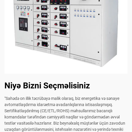
Niyə Bizni Seçməlisiniz
"Sahədə on illik təcrübəyə malik olaraq, biz energetika və sənaye
avtomatlaşdırma idarəetmə avadanlıqlarına ixtisaslaşmışıq.
Sertifikatlaşdırılmış (CE/ETL/ROHS) məhsullarımız bacarıqlı
komandalar tərəfindən cəmiyyətli naqllar və göndərmədən əvvəl
testlər vasitəsilə hazırlanır. Biz beynəlxalq müştərilər üçün zavodun
uzaqdan görüntülənməsini, istehsalın nəzarətini və yerində texniki