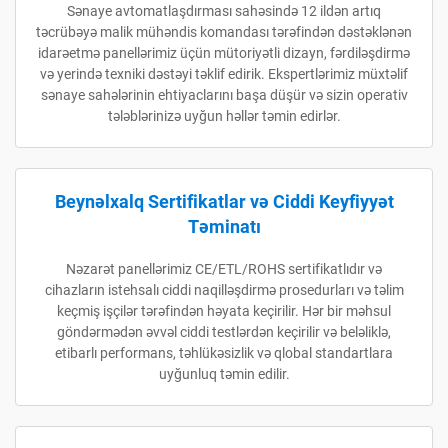
Sənaye avtomatlaşdırması sahəsində 12 ildən artıq
təcrübəyə malik mühəndis komandası tərəfindən dəstəklənən
idarəetmə panellərimiz üçün mütoriyətli dizayn, fərdiləşdirmə
və yerində texniki dəstəyi təklif edirik. Ekspertlərimiz müxtəlif
sənaye sahələrinin ehtiyaclarını başa düşür və sizin operativ
tələblərinizə uyğun həllər təmin edirlər.
Beynəlxalq Sertifikatlar və Ciddi Keyfiyyət
Təminatı
Nəzarət panellərimiz CE/ETL/ROHS sertifikatlıdır və
cihazların istehsalı ciddi naqilləşdirmə prosedurları və təlim
keçmiş işçilər tərəfindən həyata keçirilir. Hər bir məhsul
göndərmədən əvvəl ciddi testlərdən keçirilir və beləliklə,
etibarlı performans, təhlükəsizlik və qlobal standartlara
uyğunluq təmin edilir.