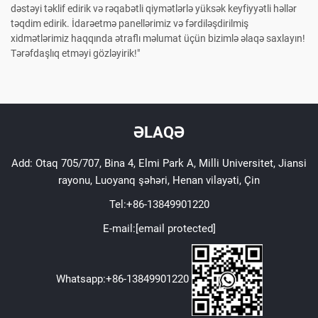
dəstəyi təklif edirik və rəqabətli qiymətlərlə yüksək keyfiyyətli həllər
təqdim edirik. İdarəetmə panellərimiz və fərdiləşdirilmiş
xidmətlərimiz haqqında ətraflı məlumat üçün bizimlə əlaqə saxlayın!
Tərəfdaşlıq etməyi gözləyirik!"
ƏLAQƏ
Add: Otaq 705/707, Bina 4, Elmi Park A, Milli Universitet, Jiansi
rayonu, Luoyanq şəhəri, Henan vilayəti, Çin
Tel:
+86-13849901220
E-mail:
[email protected]
Whatsapp:
+86-13849901220