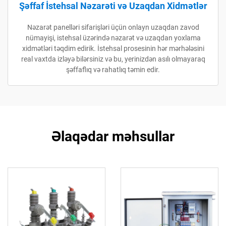
Şəffaf İstehsal Nəzarəti və Uzaqdan Xidmətlər
Nəzarət panelləri sifarişləri üçün onlayn uzaqdan zavod
nümayişi, istehsal üzərində nəzarət və uzaqdan yoxlama
xidmətləri təqdim edirik. İstehsal prosesinin hər mərhələsini
real vaxtda izləyə bilərsiniz və bu, yerinizdən asılı olmayaraq
şəffaflıq və rahatlıq təmin edir.
Əlaqədar məhsullar