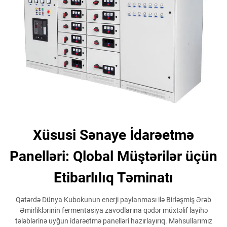
Xüsusi Sənaye İdarəetmə
Panelləri: Qlobal Müştərilər üçün
Etibarlılıq Təminatı
Qətərdə Dünya Kubokunun enerji paylanması ilə Birləşmiş Ərəb
Əmirliklərinin fermentasiya zavodlarına qədər müxtəlif layihə
tələblərinə uyğun idarəetmə panelləri hazırlayırıq. Məhsullarımız