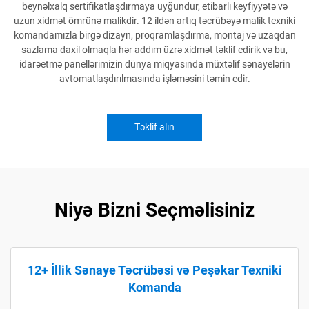
beynəlxalq sertifikatlaşdırmaya uyğundur, etibarlı keyfiyyətə və
uzun xidmət ömrünə malikdir. 12 ildən artıq təcrübəyə malik texniki
komandamızla birgə dizayn, proqramlaşdırma, montaj və uzaqdan
sazlama daxil olmaqla hər addım üzrə xidmət təklif edirik və bu,
idarəetmə panellərimizin dünya miqyasında müxtəlif sənayelərin
avtomatlaşdırılmasında işləməsini təmin edir.
Təklif alın
Niyə Bizni Seçməlisiniz
12+ İllik Sənaye Təcrübəsi və Peşəkar Texniki
Komanda