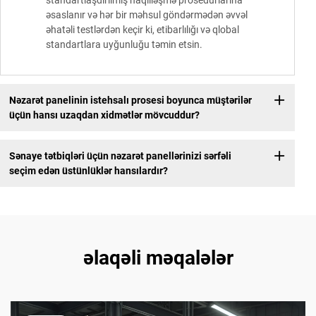
standartlaşdırılmış naqilləşmə prosedurlarına
əsaslanır və hər bir məhsul göndərmədən əvvəl
əhatəli testlərdən keçir ki, etibarlılığı və qlobal
standartlara uyğunluğu təmin etsin.
Nəzarət panelinin istehsalı prosesi boyunca müştərilər
üçün hansı uzaqdan xidmətlər mövcuddur?
Sənaye tətbiqləri üçün nəzarət panellərinizi sərfəli
seçim edən üstünlüklər hansılardır?
əlaqəli məqalələr